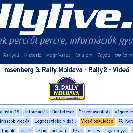
Rallye3
Historic
Meghívásos
Szlalom
Egyéb
Szim
rosenberg 3. Rally Moldava - Rally2 - Videó
 lista (18)
Információk
Büntetések
Összehasonlítás
Végered
frissebb videók
Legnézettebb videók
Videó beküldése
Ker
efoglaló
crash
akció
onboard
teszt
vicces
egy kanyar