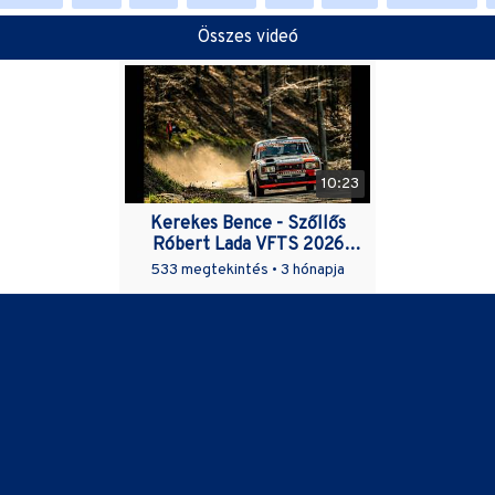
Összes videó
10:23
Kerekes Bence - Szőllős
Róbert Lada VFTS 2026
Moldava Rally GY4 Kúpele
533 megtekintés •
3 hónapja