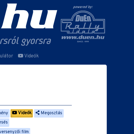
ulátor
Videók
mény
Videók
Megosztás
esés
versenyzői film