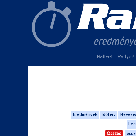
Rallye1
Rallye2
Eredmények
Időterv
Nevezési
Leg
Összes
össz