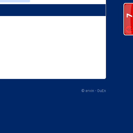
© ervin - DuEn