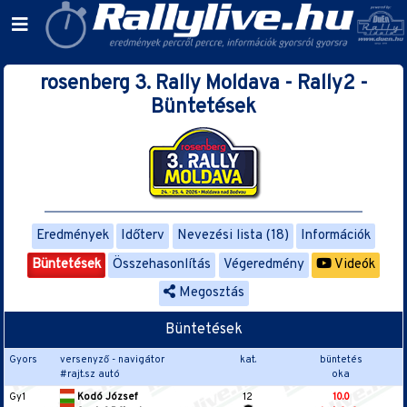
rosenberg 3. Rally Moldava - Rally2 -
Büntetések
Eredmények
Időterv
Nevezési lista (18)
Információk
Büntetések
Összehasonlítás
Végeredmény
Videók
Megosztás
Büntetések
Gyors
versenyző - navigátor
kat.
büntetés
#rajt.sz autó
oka
Gy1
Kodó József
12
10.0