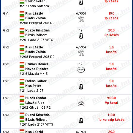
Szabó Péter I.
1p késés
#217 Lada Samara
Gy1
Kiss László
6/RC4
10.0
Bindis Zoltán
1p késés
#208 Peugeot 208 R2
Gy2
Ruszó Krisztián
12
20.0
Búzás Róbert
2p késés
#201 Lada 2107 VFTS
Gy2
Kiss László
6/RC4
5.0
Bindis Zoltán
lassító
#208 Peugeot 208 R2
Gy2
Czirkos Dániel
12
5.0
Havas Richárd
lassító
#216 Mazda MX-5
Gy2
Farkas Gábor
13
5.0
Kiss Péter
lassító
#211 Lada 2107
Gy2
Huhák Csaba
12
9:00.0
Lászka Alex
9p korai
#202 Citroën C2 R2
Gy3
Ruszó Krisztián
12
1:10.0
Búzás Róbert
1p korai;1p késés
#201 Lada 2107 VFTS
Gy3
Kiss László
6/RC4
20.0