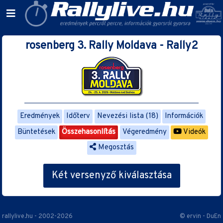
rosenberg 3. Rally Moldava - Rally2
Eredmények
Időterv
Nevezési lista (18)
Információk
Büntetések
Összehasonlítás
Végeredmény
Videók
Megosztás
Két versenyző kiválasztása
rallylive.hu - 2002-2026
© ervin - DuEn