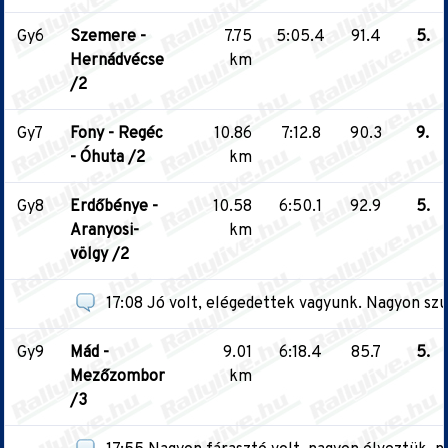
Gy6
Szemere -
7.75
5:05.4
91.4
5.
Hernádvécse
km
/2
Gy7
Fony - Regéc
10.86
7:12.8
90.3
9.
- Óhuta /2
km
Gy8
Erdőbénye -
10.58
6:50.1
92.9
5.
Aranyosi-
km
völgy /2
17:08 Jó volt, elégedettek vagyunk. Nagyon szu
Gy9
Mád -
9.01
6:18.4
85.7
5.
Mezőzombor
km
/3