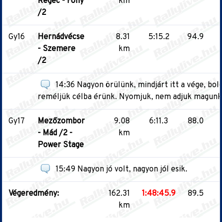
Regéc - Fony
km
/2
Gy16
Hernádvécse
8.31
5:15.2
94.9
- Szemere
km
/2
14:36 Nagyon örülünk, mindjárt itt a vége, bo
reméljük célba érünk. Nyomjuk, nem adjuk magunk
Gy17
Mezőzombor
9.08
6:11.3
88.0
- Mád /2 -
km
Power Stage
15:49 Nagyon jó volt, nagyon jól esik.
Végeredmény:
162.31
1:48:45.9
89.5
km