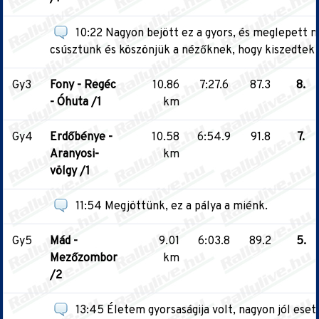
10:22 Nagyon bejött ez a gyors, és meglepett me
csúsztunk és köszönjük a nézőknek, hogy kiszedtek.
Gy3
Fony - Regéc
10.86
7:27.6
87.3
8.
- Óhuta /1
km
Gy4
Erdőbénye -
10.58
6:54.9
91.8
7.
Aranyosi-
km
völgy /1
11:54 Megjöttünk, ez a pálya a miénk.
Gy5
Mád -
9.01
6:03.8
89.2
5.
Mezőzombor
km
/2
13:45 Életem gyorsaságija volt, nagyon jól ese