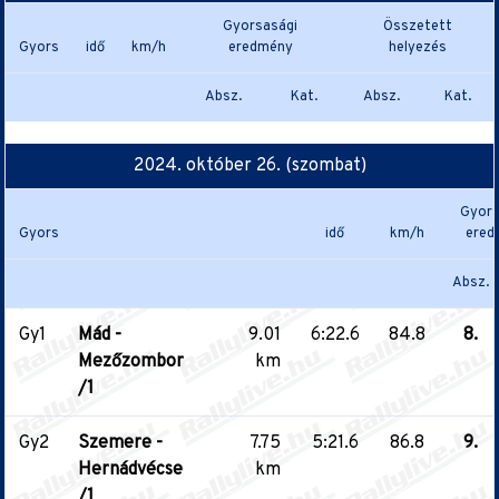
Gyorsasági
Összetett
Gyors
idő
km/h
eredmény
helyezés
Absz.
Kat.
Absz.
Kat.
2024. október 26. (szombat)
Gyors
Gyors
idő
km/h
ered
Absz.
Gy1
Mád -
9.01
6:22.6
84.8
8.
Mezőzombor
km
/1
Gy2
Szemere -
7.75
5:21.6
86.8
9.
Hernádvécse
km
/1