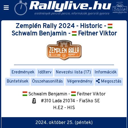
Zemplén Rally 2024 - Historic -
Schwalm Benjamin -
Feitner Viktor
Eredmények
Időterv
Nevezési lista (17)
Információk
Büntetések
Összehasonlítás
Végeredmény
Megosztás
Schwalm Benjamin -
Feitner Viktor
#310 Lada 21074 - FiaSko SE
H.E2 - HIS
2024. október 25. (péntek)