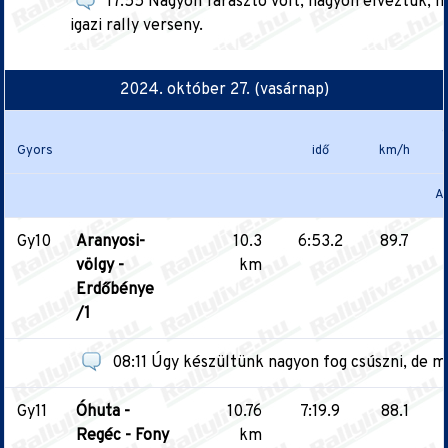
17:55 Nagyon fárasztó volt, nagyon élveztük, n
igazi rally verseny.
2024. október 27. (vasárnap)
Gyors
idő
km/h
A
Gy10
Aranyosi-
10.3
6:53.2
89.7
völgy -
km
Erdőbénye
/1
08:11 Úgy készültünk nagyon fog csúszni, de m
Gy11
Óhuta -
10.76
7:19.9
88.1
Regéc - Fony
km