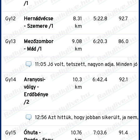
/1
Gy12
Hernádvécse
8.31
5:22.8
92.7
- Szemere /1
km
Gy13
Mezőzombor
9.08
6:20.3
86.0
- Mád /1
km
11:05 Jó volt, tetszett, nagyon adja. Minden jó a
Gy14
Aranyosi-
10.3
6:42.4
92.1
völgy -
km
Erdőbénye
/2
12:56 Azt hittük, hogy jobban sikerült, ja nem
Gy15
Óhuta -
10.76
7:03.6
91.4