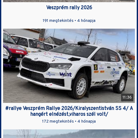
Veszprém rally 2026
191 megtekintés •
4 hónapja
11:36
#rallye Veszprém Rallye 2026/Kiralyszentistván SS 4/ A
hangért elnézést,viharos szél volt/
172 megtekintés •
4 hónapja