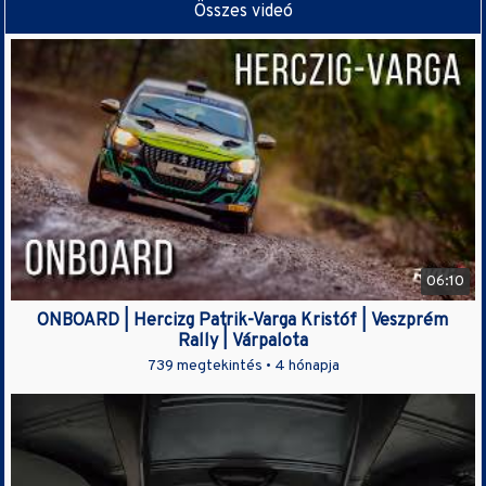
Összes videó
06:10
ONBOARD | Hercizg Patrik-Varga Kristóf | Veszprém
Rally | Várpalota
739 megtekintés •
4 hónapja