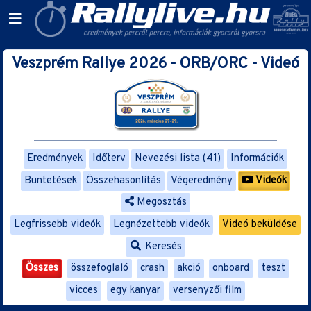
Veszprém Rallye 2026 - ORB/ORC - Videó
Eredmények
Időterv
Nevezési lista (41)
Információk
Büntetések
Összehasonlítás
Végeredmény
Videók
Megosztás
Legfrissebb videók
Legnézettebb videók
Videó beküldése
Keresés
Összes
összefoglaló
crash
akció
onboard
teszt
vicces
egy kanyar
versenyzői film