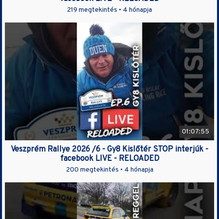
219 megtekintés •
4 hónapja
01:07:55
Veszprém Rallye 2026 /6 - Gy8 Kislőtér STOP interjúk -
facebook LIVE - RELOADED
200 megtekintés •
4 hónapja