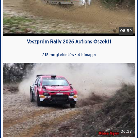
08:59
Veszprém Rally 2026 Actions @szek11
218 megtekintés •
4 hónapja
06:37