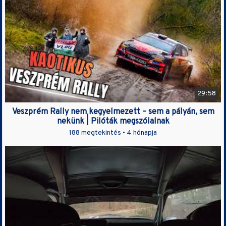
29:58
Veszprém Rally nem kegyelmezett – sem a pályán, sem
nekünk | Pilóták megszólalnak
188 megtekintés •
4 hónapja