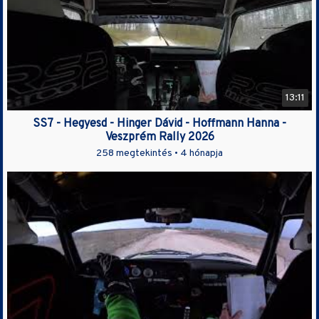
13:11
SS7 - Hegyesd - Hinger Dávid - Hoffmann Hanna -
Veszprém Rally 2026
258 megtekintés •
4 hónapja