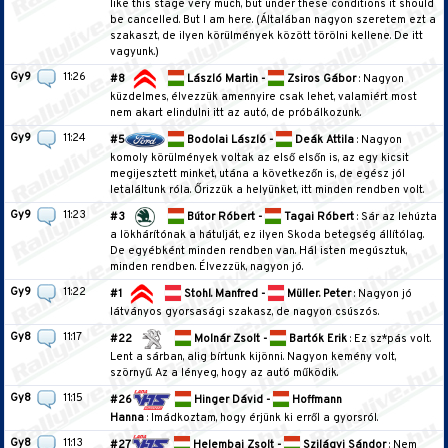
like this stage very much, but under these conditions it should
be cancelled. But I am here. (Általában nagyon szeretem ezt a
szakaszt, de ilyen körülmények között törölni kellene. De itt
vagyunk.)
Gy9
11:26
#8
László Martin -
Zsiros Gábor
: Nagyon
küzdelmes, élvezzük amennyire csak lehet, valamiért most
nem akart elindulni itt az autó, de próbálkozunk.
Gy9
11:24
#5
Bodolai László -
Deák Attila
: Nagyon
komoly körülmények voltak az első elsőn is, az egy kicsit
megijesztett minket, utána a következőn is, de egész jól
letaláltunk róla. Őrizzük a helyünket, itt minden rendben volt.
Gy9
11:23
#3
Bútor Róbert -
Tagai Róbert
: Sár az lehúzta
a lökhárítónak a hátulját, ez ilyen Skoda betegség állítólag.
De egyébként minden rendben van. Hál isten megúsztuk,
minden rendben. Élvezzük, nagyon jó.
Gy9
11:22
#1
Stohl. Manfred -
Müller. Peter
: Nagyon jó
látványos gyorsasági szakasz, de nagyon csúszós.
Gy8
11:17
#22
Molnár Zsolt -
Bartók Erik
: Ez sz*pás volt.
Lent a sárban, alig bírtunk kijönni. Nagyon kemény volt,
szörnyű. Az a lényeg, hogy az autó működik.
Gy8
11:15
#26
Hinger Dávid -
Hoffmann
Hanna
: Imádkoztam, hogy érjünk ki erről a gyorsról.
Gy8
11:13
#27
Helembai Zsolt -
Szilágyi Sándor
: Nem