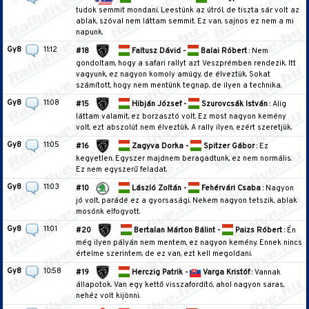
tudok semmit mondani. Leestünk az útról, de tiszta sár volt az
ablak, szóval nem láttam semmit. Ez van, sajnos ez nem a mi
napunk.
Gy8
11:12
#18
Faltusz Dávid -
Balai Róbert
: Nem
gondoltam, hogy a safari rallyt azt Veszprémben rendezik. Itt
vagyunk, ez nagyon komoly amúgy, de élveztük. Sokat
számított, hogy nem mentünk tegnap, de ilyen a technika.
Gy8
11:08
#15
Hibján József -
Szurovcsák István
: Alig
láttam valamit, ez borzasztó volt. Ez most nagyon kemény
volt, ezt abszolút nem élveztük. A rally ilyen, ezért szeretjük.
Gy8
11:05
#16
Zagyva Dorka -
Spitzer Gábor
: Ez
kegyetlen. Egyszer majdnem beragadtunk, ez nem normális.
Ez nem egyszerű feladat.
Gy8
11:03
#10
László Zoltán -
Fehérvári Csaba
: Nagyon
jó volt, parádé ez a gyorsasági. Nekem nagyon tetszik, ablak
mosónk elfogyott.
Gy8
11:01
#20
Bertalan Márton Bálint -
Paizs Róbert
: Én
még ilyen pályán nem mentem, ez nagyon kemény. Ennek nincs
értelme szerintem, de ez van, ezt kell megoldani.
Gy8
10:58
#19
Herczig Patrik -
Varga Kristóf
: Vannak
állapotok. Van egy kettő visszafordító, ahol nagyon saras,
nehéz volt kijönni.