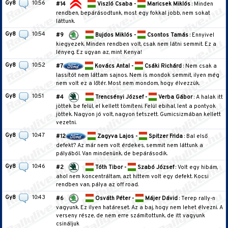
Gy8
10:56
#14
Viszló Csaba -
Maricsek Miklós
: Minden
rendben, bepárásodtunk, most egy fokkal jobb, nem sokat
láttunk.
Gy8
10:54
#9
Bujdos Miklós -
Csontos Tamás
: Ennyivel
kiegyezek. Minden rendben volt, csak nem látni semmit. Ez a
lényeg. Ez ugyan az, mint Kenya!
Gy8
10:52
#7
Kovács Antal -
Csáki Richárd
: Nem csak a
lassítót nem láttam sajnos. Nem is mondok semmit, ilyen még
nem volt ez a lőtér. Most nem mondom, hogy élvezzük.
Gy8
10:51
#4
Trencsényi József -
Verba Gábor
: A halak itt
jöttek be felül, el kellett tömíteni. Felül ebihal, lent a pontyok
jöttek. Nagyon jó volt, nagyon tetszett. Gumicsizmában kellett
vezetni.
Gy8
10:47
#12
Zagyva Lajos -
Spitzer Frida
: Bal első
defekt? Az már nem volt érdekes, semmit nem láttunk a
pályából. Van mindenünk, de bepárásodik.
Gy8
10:46
#2
Tóth Tibor -
Szabó József
: Volt egy hibám,
ahol nem koncentráltam, azt hittem volt egy defekt. Kocsi
rendben van, pálya az off road.
Gy8
10:43
#6
Osváth Péter -
Májer Dávid
: Terep rally-n
vagyunk. Ez ilyen határeset. Az a baj, hogy nem lehet élvezni. A
verseny része, de nem erre számítottunk, de itt vagyunk
csináljuk