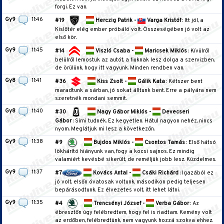
forgi. Ez van.
Gy9
11:46
#19
Herczig Patrik -
Varga Kristóf
: Itt jól, a
Kislőtér elég ember próbáló volt. Összeségében jó volt az
első kör.
Gy9
11:45
#14
Viszló Csaba -
Maricsek Miklós
: Kívülről
belülről lemostuk az autót, a fiuknak lesz dolga a szervizben,
de örülünk, hogy itt vagyunk. Minden rendben van.
Gy8
11:41
#36
Kiss Zsolt -
Gálik Kata
: Kétszer bent
maradtunk a sárban, jó sokat álltunk bent. Erre a pályára nem
szeretnék mondani semmit.
Gy8
11:40
#30
Nagy Gábor Miklós -
Devecseri
Gábor
: Sírni tudnék. Ez kegyetlen. Hátul nagyon nehéz, nincs
nyom. Meglátjuk mi lesz a következőn.
Gy9
11:38
#9
Bujdos Miklós -
Csontos Tamás
: Első hátsó
lökhárító hiányunk van, fogy a kocsi sajnos. Ez mindig
valamiért kevésbé sikerült, de reméljük jobb lesz. Küzdelmes.
Gy9
11:37
#7
Kovács Antal -
Csáki Richárd
: Igazából ez
jó volt, elsőn óvatosak voltunk, másodikon pedig teljesen
bepárásodtunk. Ez élvezetes volt, itt lehet látni.
Gy9
11:35
#4
Trencsényi József -
Verba Gábor
: Az
ébresztőn úgy felébredtem, hogy fel is riadtam. Kemény volt
az erdőben, felébredtünk, nem vagyunk hozzá szokva ehhez.