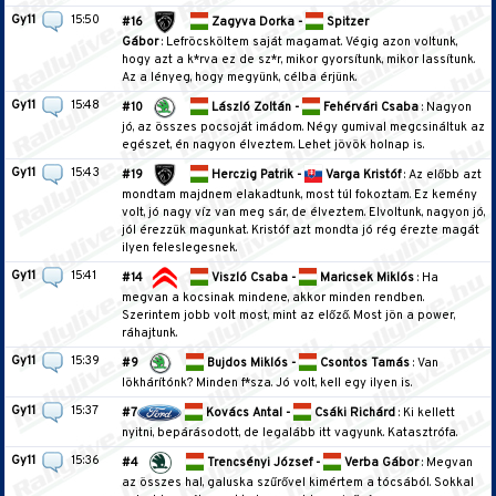
Gy11
15:50
#16
Zagyva Dorka -
Spitzer
Gábor
: Lefröcsköltem saját magamat. Végig azon voltunk,
hogy azt a k*rva ez de sz*r, mikor gyorsítunk, mikor lassítunk.
Az a lényeg, hogy megyünk, célba érjünk.
Gy11
15:48
#10
László Zoltán -
Fehérvári Csaba
: Nagyon
jó, az összes pocsoját imádom. Négy gumival megcsináltuk az
egészet, én nagyon élveztem. Lehet jövök holnap is.
Gy11
15:43
#19
Herczig Patrik -
Varga Kristóf
: Az előbb azt
mondtam majdnem elakadtunk, most túl fokoztam. Ez kemény
volt, jó nagy víz van meg sár, de élveztem. Elvoltunk, nagyon jó,
jól érezzük magunkat. Kristóf azt mondta jó rég érezte magát
ilyen feleslegesnek.
Gy11
15:41
#14
Viszló Csaba -
Maricsek Miklós
: Ha
megvan a kocsinak mindene, akkor minden rendben.
Szerintem jobb volt most, mint az előző. Most jön a power,
ráhajtunk.
Gy11
15:39
#9
Bujdos Miklós -
Csontos Tamás
: Van
lökhárítónk? Minden f*sza. Jó volt, kell egy ilyen is.
Gy11
15:37
#7
Kovács Antal -
Csáki Richárd
: Ki kellett
nyitni, bepárásodott, de legalább itt vagyunk. Katasztrófa.
Gy11
15:36
#4
Trencsényi József -
Verba Gábor
: Megvan
az összes hal, galuska szűrővel kimértem a tócsából. Sokkal