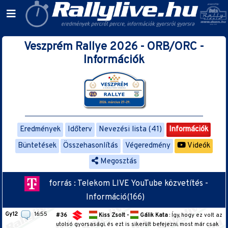
Veszprém Rallye 2026 - ORB/ORC -
Információk
Eredmények
Időterv
Nevezési lista (41)
Információk
Büntetések
Összehasonlítás
Végeredmény
Videók
Megosztás
forrás : Telekom LIVE YouTube közvetítés -
Információ(166)
Gy12
16:55
#36
Kiss Zsolt -
Gálik Kata
: Így, hogy ez volt az
utolsó gyorsasági, és ezt is sikerült befejezni, most már csak