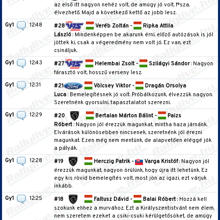
az első itt nagyon nehéz volt, de amúgy jó volt, f*sza,
élvezhető. Majd a következő kettő az jobb lesz.
Gy1
12:48
#28
Veréb Zoltán -
Ripka Attila
László
: Mindenképpen be akarunk érni, előző autózások is jól
jöttek ki, csak a végeredmény nem volt jó. Ez van, ezt
csináljuk.
Gy1
12:43
#27
Helembai Zsolt -
Szilágyi Sándor
: Nagyon
fárasztó volt, hosszű verseny lesz.
Gy1
12:31
#21
Völcsey Viktor -
Dragán Orsolya
Luca
: Bemelegítésnek jó volt. Próbálkozunk, élvezzük nagyon.
Szeretnénk gyorsulni, tapasztalatot szerezni.
Gy1
12:29
#20
Bertalan Márton Bálint -
Paizs
Róbert
: Nagyon jól érezzük magunkat, mintha haza járnánk.
Elvárások különösebben nincsenek, szeretnénk jól érezni
magunkat. Ezen még nem mentünk, de alapvetően eléggé jók
a pályák.
Gy1
12:28
#19
Herczig Patrik -
Varga Kristóf
: Nagyon jól
érezzük magunkat, nagyon örülünk, hogy újra itt lehetünk. Ez
egy kis rövid bemelegítés volt, most jön az igazi, ezt várjuk
inkább.
Gy1
12:25
#18
Faltusz Dávid -
Balai Róbert
: Hozzá kell
szokunk ehhez a murvához. Ezt a Királyszentistvánt nem élem,
nem szeretem ezeket a csiki-csuki kérülgetősöket, de amúgy