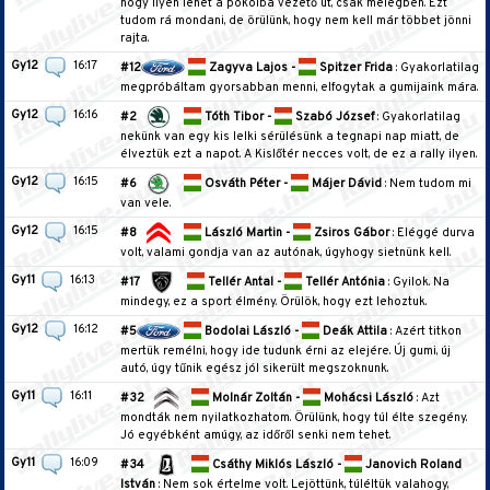
hogy ilyen lehet a pokolba vezető út, csak melegben. Ezt
tudom rá mondani, de örülünk, hogy nem kell már többet jönni
rajta.
Gy12
16:17
#12
Zagyva Lajos -
Spitzer Frida
: Gyakorlatilag
megpróbáltam gyorsabban menni, elfogytak a gumijaink mára.
Gy12
16:16
#2
Tóth Tibor -
Szabó József
: Gyakorlatilag
nekünk van egy kis lelki sérülésünk a tegnapi nap miatt, de
élveztük ezt a napot. A Kislőtér necces volt, de ez a rally ilyen.
Gy12
16:15
#6
Osváth Péter -
Májer Dávid
: Nem tudom mi
van vele.
Gy12
16:15
#8
László Martin -
Zsiros Gábor
: Eléggé durva
volt, valami gondja van az autónak, úgyhogy sietnünk kell.
Gy11
16:13
#17
Tellér Antal -
Tellér Antónia
: Gyilok. Na
mindegy, ez a sport élmény. Örülök, hogy ezt lehoztuk.
Gy12
16:12
#5
Bodolai László -
Deák Attila
: Azért titkon
mertük remélni, hogy ide tudunk érni az elejére. Új gumi, új
autó, úgy tűnik egész jól sikerült megszoknunk.
Gy11
16:11
#32
Molnár Zoltán -
Mohácsi László
: Azt
mondták nem nyilatkozhatom. Örülünk, hogy túl élte szegény.
Jó egyébként amúgy, az időről senki nem tehet.
Gy11
16:09
#34
Csáthy Miklós László -
Janovich Roland
István
: Nem sok értelme volt. Lejöttünk, túléltük valahogy,