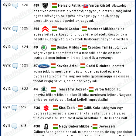
Gy12
16:26
#19
Herczig Patrik -
Varga Kristóf
: Abszolút
pozitívan értékelem a versenyt, nagyon jól éreztük magunkat
egész hétvégén. Az egész hétvége úgy alakult, ahogy
szerettük volna, elégedettek vagyunk.
Gy12
16:25
#14
Viszló Csaba -
Maricsek Miklós
: Ez az
egész hétvége, köszönöm, hogy létre jöhetett. Köszönjük a
nézőknek, hogy végig követtek, Kislőteret nagyon élveztem.
Gy12
16:24
#9
Bujdos Miklós -
Csontos Tamás
: Jó, hogy
végre vége. Nekem tetszett a második kör, de ez most
csúszott, nem tudom miért, de élveztük a versenyt.
Gy12
16:23
#7
Kovács Antal -
Csáki Richárd
: Lehetett
volna jobb is, mert belehibáztunk, de igazából ez a két
gyorsasági volt a mai nap normális gyorsaságija, az összes
többit végig szívtuk, de célban vagyunk.
Gy12
16:22
#4
Trencsényi József -
Verba Gábor
: Fú,
annyira féltem tőle, de sikerült hiba mentesen lejönni. Nagyon
emberes, nehéz volt. Sokat kellett improvizálni.
Gy11
16:19
#36
Kiss Zsolt -
Gálik Kata
: Még van egy
gyorsasági, és azt is szeretnénk teljesíteni. Ez a pálya, ez
túlélős volt. Hál isten most nem akadtunk el, de küzdős volt.
Gy11
16:18
#30
Nagy Gábor Miklós -
Devecseri
Gábor
: Azon gondolkozunk, mit mondhatnék, de úgy gondolom,