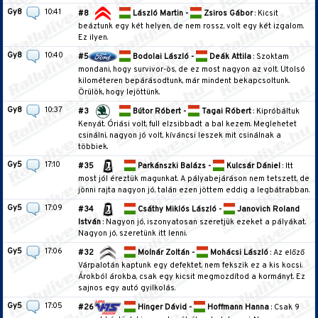
Gy8
10:41
#8
László Martin -
Zsiros Gábor
: Kicsit
beáztunk egy két helyen, de nem rossz, volt egy két izgalom.
Ez ilyen.
Gy8
10:40
#5
Bodolai László -
Deák Attila
: Szoktam
mondani, hogy survivor-ös, de ez most nagyon az volt. Utolsó
kilométeren bepárásodtunk, már mindent bekapcsoltunk.
Örülök, hogy lejöttünk.
Gy8
10:37
#3
Bútor Róbert -
Tagai Róbert
: Kipróbáltuk
Kenyát. Óriási volt, full elzsibbadt a bal kezem. Meglehetet
csinálni, nagyon jó volt, kíváncsi leszek mit csinálnak a
többiek.
Gy5
17:10
#35
Parkánszki Balázs -
Kulcsár Dániel
: Itt
most jól éreztük magunkat. A pályabejáráson nem tetszett, de
jönni rajta nagyon jó, talán ezen jöttem eddig a legbátrabban.
Gy5
17:09
#34
Csáthy Miklós László -
Janovich Roland
István
: Nagyon jó, iszonyatosan szeretjük ezeket a pályákat.
Nagyon jó, szeretünk itt lenni.
Gy5
17:06
#32
Molnár Zoltán -
Mohácsi László
: Az előző
Várpalotán kaptunk egy defektet, nem fekszik ez a kis kocsi.
Árokból árokba, csak egy kicsit megmozdítod a kormányt. Ez
sajnos egy autó gyilkolás.
Gy5
17:05
#26
Hinger Dávid -
Hoffmann Hanna
: Csak 9