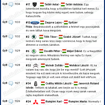
Gy8
11:34
#17
Tellér Antal -
Tellér Antónia
: Egy
ismerősöm mondta, hogy a Kislőtéren tankkal kell menni. Ez,
hogy hogyan fog kibírni még egyet, nem tudom, sehogy.
Katasztrófa.
Gy9
11:33
#12
Zagyva Lajos -
Spitzer
Frida
: Bepárásodott a szélvédőnk a felénél egy pocsojánál,
és nem láttuk hova megyünk.
Gy9
11:32
#2
Tóth Tibor -
Szabó József
: Tudtuk, hogy
nedves meg saras lesz, nagy szerencse, hogy ki hogy tud
átmenni a vizeken, sarakon.
Gy9
11:29
#6
Osváth Péter -
Májer Dávid
: Ez a Nagylőtér
az nagyon sáros. Mikulásos feeling van rajta. Ez ilyen,
megyünk amennyire tudunk.
Gy8
11:28
#32
Molnár Zoltán -
Mohácsi László
: Itt, ha
valami baj van, ide, hogy jön be egy mentő? Szét b*szunk
mindent. Ha ezt nem veszik ki következőre, én haza megyek.
Tegnapi nap tök jó volt, nem értem ezt miért kell elb*szni.
Gy8
11:27
#34
Csáthy Miklós László -
Janovich Roland
István
: Tettünk rá lukakat, ami bejön az ki is megy.
Értékelhetetlen volt. Olyan nagy vizek meg sarak vannak
rajta, majdnem elakadtunk.
Gy8
11:26
#24
Rumpler. Karl -
Rumpler. Maria
: Normally I