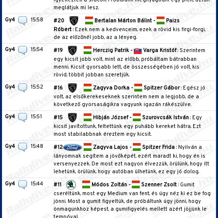
igyekeztek a srácok. Próbálunk megnyugodni egy picit, aztán
meglátjuk mi lesz.
Gy4
15:58
#20
Bertalan Márton Bálint -
Paizs
Róbert
: Ezek nem a kedvenceim, ezek a rövid kis firgi-forgi,
de az előzőnél jobb, az a lényeg.
Gy4
15:54
#19
Herczig Patrik -
Varga Kristóf
: Szerintem
egy kicsit jobb volt, mint az előbb, próbáltam bátrabban
menni. Kicsit gyorsabb lett, de összességében jó volt, kis
rövid, többit jobban szeretjük.
Gy4
15:52
#16
Zagyva Dorka -
Spitzer Gábor
: Egész jó
volt, az elsőkerekeseknek szerintem nem a legjobb, de a
következő gyorsaságikra vagyunk igazán rákészülve.
Gy4
15:51
#15
Hibján József -
Szurovcsák István
: Egy
kicsit javítottunk, feltettünk egy puhább kereket hátra. Ezt
most stabilabbnak éreztem egy kicsit.
Gy4
15:48
#12
Zagyva Lajos -
Spitzer Frida
: Nyilván a
lányomnak segítem a jövőképét, ezért maradt ki, hogy én is
versenyezzek. De most ezt nagyon élvezzük, örülünk, hogy itt
lehetünk, örülünk, hogy autóban ülhetünk, ez egy jó dolog.
Gy4
15:44
#11
Módos Zoltán -
Szenner Zsolt
: Gumit
cseréltünk, most egy Medium van fent, és úgy néz ki ez be fog
jönni. Most a gumit figyeltük, de próbáltunk úgy jönni, hogy
önmagunkhoz képest, a gumifigyelés mellett azért jöjjünk le
tempóval.