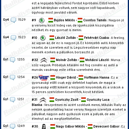
ezt a legújabb fejlesztésű Fordot kipróbálni. Előző körben
azért hátrányban voltunk, nem nagyon volt tapadásunk,
úgyhogy most javulást várunk.
Gy4
15:29
#9
Bujdos Miklós -
Csontos Tamás
: Nagyon jó
a verseny, kicsit hideg van, de igyekszünk kiszolgálnia
nézőket, és egy gyorsat is menni.
Gy4
15:23
#10
László Zoltán -
Fehérvári Csaba
: A feeling
az ugyan az, de ez is nagyon jó. Ez könnyebb autó, könnyebb
vezetni, de szeretem ezt is. Legszívesebben egész nap
mennék ezeken a pályákon, borzasztó jó.
Gy1
12:55
#32
Molnár Zoltán -
Mohácsi László
: Murva
szűz vagyok. Próbáljuk kitalálni mit fog csinálni az autó a
murván, vasárnap este célba szeretnénk érni.
Gy1
12:54
#26
Hinger Dávid -
Hoffmann Hanna
: Ez a
gyorsasági előtt csak egy defektet kaptam, de maga a
gyorsasági előtt kiment a központi kinyomónk, és a srácok a
15 perces szervízben kicserélték, kicsit késtünk.
Gy1
12:51
#31
Gyuriczky Zsolt -
Gyuriczky Luca
Blanka
: Veszprémen mi azért szoktunk menni, Mikulás Rally az
nekünk gyakorlatilag hazai versny. Nagyon szeretjük ezeket a
pályákat, nagyon autó gyilkosok ezek a pályák, de ami
élményt ad az megfizethetetlen.
Gy1
12:49
#30
Nagy Gábor Miklós -
Devecseri Gábor
: Ez