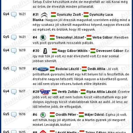
Setup. Esőre készültünk este, de megtréfált az idő. Korai még
az öröm, de élveztük minden pillanatát.
Gy4
16:21
#31
Gyuriczky Zsolt -
Gyuriczky Luca
Blanka
: Nagyon jól érezzük magunkat, szerintem eddig mind a
négy szakasz jól sikerült magunkhoz képest, nagyon élvezzük
az egészet, és örülünk, hogy itt vagyunk.
Gy5
16:21
#4
Trencsényi József -
Verba Gábor
: Rendben
volt, picit gyorsultunk rosszabb pályán.
Gy4
16:19
#30
Nagy Gábor Miklós -
Devecseri Gábor
: Ez
így már tök jó volt, ez már élvezhető volt. Ez már sokkal
jobban sikerült.
Gy5
16:19
#5
Bodolai László -
Deák Attila
: Jó volt,
próbáltunk gyorsulni, lehet egy két helyen túl is feszítettük, de
érzésére nagyon tetszett. Várjuk nagyon a következő gyorst,
az idő nem olyan vészes, tudunk előre lépkedni.
Gy4
16:17
#28
Veréb Zoltán -
Ripka Attila László
: Érzetre
jobb volt, az időt azt nem tudom. Kicsit változtattunk egy pár
dolgon, úgyhogy kicsit stabilabbnak tűnik az autó. Jó lesz, az
idő lehetne jobb, de elfogadjuk.
Gy5
16:16
#6
Osváth Péter -
Májer Dávid
: Egész jó volt,
azt hittük, hogy jól átjöttünk, de a Martin gyerek jól megvert
minket. Levágták, biztos!
Gy5
16:15