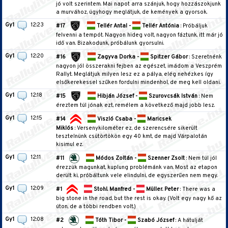
jó volt szerintem. Mai napot arra szánjuk, hogy hozzászokjunk
a murvához, úgyhogy meglátjuk, de kemények a gyorsok.
Gy1
12:23
#17
Tellér Antal -
Tellér Antónia
: Próbáljuk
felvenni a tempót. Nagyon hideg volt, nagyon fáztunk, itt már jó
idő van. Bizakodunk, próbálunk gyorsulni.
Gy1
12:20
#16
Zagyva Dorka -
Spitzer Gábor
: Szeretnénk
nagyon jól összerakni fejben az egészet, imádom a Veszprém
Rallyt. Meglátjuk milyen lesz ez a pálya, elég nehézkes így
elsőkerekessel szűken fordulni mindenhol, de meg kell oldani.
Gy1
12:18
#15
Hibján József -
Szurovcsák István
: Nem
éreztem túl jónak ezt, remélem a következő majd jobb lesz.
Gy1
12:15
#14
Viszló Csaba -
Maricsek
Miklós
: Versenykilométer ez, de szerencsére sikerült
tesztelnünk csütörtökön egy 40 kmt, de majd Várpalotán
kisimul ez.
Gy1
12:11
#11
Módos Zoltán -
Szenner Zsolt
: Nem túl jól
érezzük magunkat, kuplung problémánk van. Most az etapon
derült ki, próbáltunk vele elindulni, de egyszerűen nem megy.
Gy1
12:09
#1
Stohl. Manfred -
Müller. Peter
: There was a
big stone in the road, but the rest is okay. (Volt egy nagy kő az
úton, de a többi rendben volt.)
Gy1
12:08
#2
Tóth Tibor -
Szabó József
: A hátulját