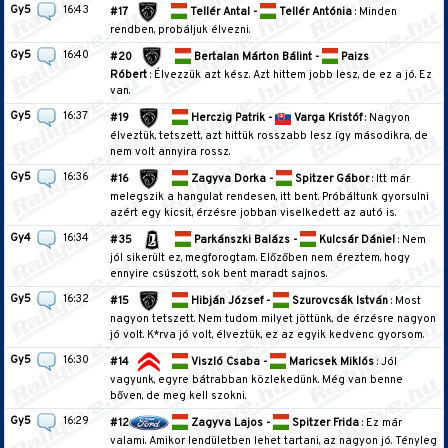
Gy5
16:43
#17
Tellér Antal -
Tellér Antónia
: Minden
rendben, probáljuk élvezni.
Gy5
16:40
#20
Bertalan Márton Bálint -
Paizs
Róbert
: Élvezzük azt kész. Azt hittem jobb lesz, de ez a jó. Ez
van.
Gy5
16:37
#19
Herczig Patrik -
Varga Kristóf
: Nagyon
élveztük, tetszett, azt hittük rosszabb lesz így másodikra, de
nem volt annyira rossz.
Gy5
16:36
#16
Zagyva Dorka -
Spitzer Gábor
: Itt már
melegszik a hangulat rendesen, itt bent. Próbáltunk gyorsulni
azért egy kicsit, érzésre jobban viselkedett az autó is.
Gy4
16:34
#35
Parkánszki Balázs -
Kulcsár Dániel
: Nem
jól sikerült ez, megforogtam. Előzőben nem éreztem, hogy
ennyire csúszott, sok bent maradt sajnos.
Gy5
16:32
#15
Hibján József -
Szurovcsák István
: Most
nagyon tetszett. Nem tudom milyet jöttünk, de érzésre nagyon
jó volt. K*rva jó volt, élveztük, ez az egyik kedvenc gyorsom.
Gy5
16:30
#14
Viszló Csaba -
Maricsek Miklós
: Jól
vagyunk, egyre bátrabban közlekedünk. Még van benne
bőven, de meg kell szokni.
Gy5
16:29
#12
Zagyva Lajos -
Spitzer Frida
: Ez már
valami. Amikor lendületben lehet tartani, az nagyon jó. Tényleg