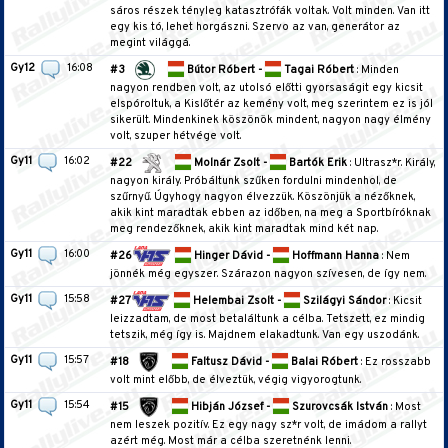
sáros részek tényleg katasztrófák voltak. Volt minden. Van itt
egy kis tó, lehet horgászni. Szervo az van, generátor az
megint világgá.
Gy12
16:08
#3
Bútor Róbert -
Tagai Róbert
: Minden
nagyon rendben volt, az utolsó előtti gyorsaságit egy kicsit
elspóroltuk, a Kislőtér az kemény volt, meg szerintem ez is jól
sikerült. Mindenkinek köszönök mindent, nagyon nagy élmény
volt, szuper hétvége volt.
Gy11
16:02
#22
Molnár Zsolt -
Bartók Erik
: Ultrasz*r. Király,
nagyon király. Próbáltunk szűken fordulni mindenhol, de
szűrnyű. Úgyhogy nagyon élvezzük. Köszönjük a nézőknek,
akik kint maradtak ebben az időben, na meg a Sportbíróknak
meg rendezőknek, akik kint maradtak mind két nap.
Gy11
16:00
#26
Hinger Dávid -
Hoffmann Hanna
: Nem
jönnék még egyszer. Szárazon nagyon szívesen, de így nem.
Gy11
15:58
#27
Helembai Zsolt -
Szilágyi Sándor
: Kicsit
leizzadtam, de most betaláltunk a célba. Tetszett, ez mindig
tetszik, még így is. Majdnem elakadtunk. Van egy uszodánk.
Gy11
15:57
#18
Faltusz Dávid -
Balai Róbert
: Ez rosszabb
volt mint előbb, de élveztük, végig vigyorogtunk.
Gy11
15:54
#15
Hibján József -
Szurovcsák István
: Most
nem leszek pozitív. Ez egy nagy sz*r volt, de imádom a rallyt
azért még. Most már a célba szeretnénk lenni.