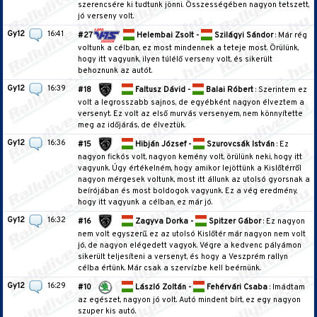
szerencsére ki tudtunk jönni. Összességében nagyon tetszett,
jó verseny volt.
Gy12
16:41
#27
Helembai Zsolt -
Szilágyi Sándor
: Már rég
voltunk a célban, ez most mindennek a teteje most. Örülünk,
hogy itt vagyunk, ilyen túlélő verseny volt, és sikerült
behoznunk az autót.
Gy12
16:39
#18
Faltusz Dávid -
Balai Róbert
: Szerintem ez
volt a legrosszabb sajnos, de egyébként nagyon élveztem a
versenyt. Ez volt az első murvás versenyem, nem könnyítette
meg az időjárás, de élveztük.
Gy12
16:36
#15
Hibján József -
Szurovcsák István
: Ez
nagyon fickós volt, nagyon kemény volt, örülünk neki, hogy itt
vagyunk. Úgy értékelném, hogy amikor lejöttünk a Kislőtérről
nagyon mérgesek voltunk, most itt állunk az utolsó gyorsnak a
beírójában és most boldogok vagyunk. Ez a vég eredmény,
hogy itt vagyunk a célban, ez már jó.
Gy12
16:32
#16
Zagyva Dorka -
Spitzer Gábor
: Ez nagyon
nem volt egyszerű, ez az utolsó Kislőtér már nagyon nem volt
jó, de nagyon elégedett vagyok. Végre a kedvenc pályámon
sikerült teljesíteni a versenyt, és hogy a Veszprém rallyn
célba értünk. Már csak a szervízbe kell beérnünk.
Gy12
16:29
#10
László Zoltán -
Fehérvári Csaba
: Imádtam
az egészet, nagyon jó volt. Autó mindent bírt, ez egy nagyon
szuper kis autó.