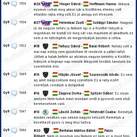
Gy9
11:56
#26
Hinger Dávid -
Hoffmann Hanna
: Akkora
nyomok voltak meg akkor sár a Kislőtéren, élmény volt
eltalálni rajta, elég volt. Ez jó amúgy, ezt élvezem.
Gy9
11:54
#27
Helembai Zsolt -
Szilágyi Sándor
: Nagyon
jó, de nagyon nehéz is. Nekem így is a Kislőtér tetszik a
legjobban, de brutál víz meg sár van, majdnem el akadtunk, ez
nem a mi hétvégénk, de megpróbáljuk bevinni a célba.
Gy9
11:52
#18
Faltusz Dávid -
Balai Róbert
: Nehéz volt a
mai nap eddig, nem gondoltam itt rendezik a safari rallyt.
Jöttek a halak befele az ablakon, nagyon kemény a Kislőtér,
hiányzik a tegnapi nap nekünk. Megyünk tovább, tanulunk, be
szeretnénk érni.
Gy9
11:49
#15
Hibján József -
Szurovcsák István
: Ez nem
az, amit megszoktunk meg szeretünk. Ez a rally, ezért
szeretjük, csináljuk a dolgunkat.
Gy9
11:48
#16
Zagyva Dorka -
Spitzer Gábor
: Ez olyan
amilyen. Nem tudok mást mondani erről a gyorsról, nem első
kerekeseknek való.
Gy9
11:47
#10
László Zoltán -
Fehérvári Csaba
: Reméljük
minden rendben van, nekem nagyon tetszett. Reméljük a
következő gyors is meg lesz tartva.
Gy9
11:46
#20
Bertalan Márton Bálint -
Paizs
Róbert
: Nem jó, mondjuk úgy. Nekem ez nem, ez a rövid firgi-