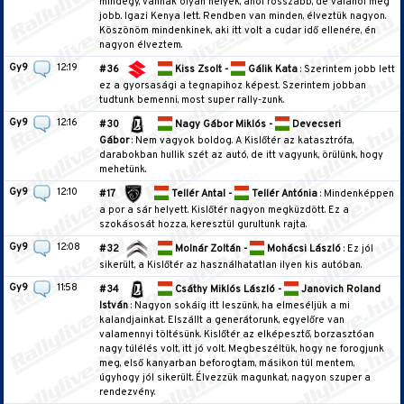
mindegy, vannak olyan helyek, ahol rosszabb, de valahol meg
jobb. Igazi Kenya lett. Rendben van minden, élveztük nagyon.
Köszönöm mindenkinek, aki itt volt a cudar idő ellenére, én
nagyon élveztem.
Gy9
12:19
#36
Kiss Zsolt -
Gálik Kata
: Szerintem jobb lett
ez a gyorsasági a tegnapihoz képest. Szerintem jobban
tudtunk bemenni, most super rally-zunk.
Gy9
12:16
#30
Nagy Gábor Miklós -
Devecseri
Gábor
: Nem vagyok boldog. A Kislőtér az katasztrófa,
darabokban hullik szét az autó, de itt vagyunk, örülünk, hogy
mehetünk.
Gy9
12:10
#17
Tellér Antal -
Tellér Antónia
: Mindenképpen
a por a sár helyett. Kislőtér nagyon megküzdött. Ez a
szokásosát hozza, keresztül gurultunk rajta.
Gy9
12:08
#32
Molnár Zoltán -
Mohácsi László
: Ez jól
sikerült, a Kislőtér az használhatatlan ilyen kis autóban.
Gy9
11:58
#34
Csáthy Miklós László -
Janovich Roland
István
: Nagyon sokáig itt leszünk, ha elmeséljük a mi
kalandjainkat. Elszállt a generátorunk, egyelőre van
valamennyi töltésünk. Kislőtér az elképesztő, borzasztóan
nagy túlélés volt, itt jó volt. Megbeszéltük, hogy ne forogjunk
meg, első kanyarban beforogtam, másikon túl mentem,
úgyhogy jól sikerült. Élvezzük magunkat, nagyon szuper a
rendezvény.