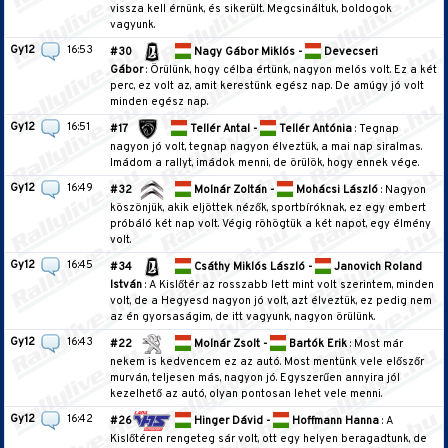
vissza kell érnünk, és sikerült. Megcsináltuk, boldogok
vagyunk.
Gy12
16:53
#30
Nagy Gábor Miklós -
Devecseri
Gábor
: Örülünk, hogy célba értünk, nagyon melós volt. Ez a két
perc, ez volt az, amit kerestünk egész nap. De amúgy jó volt
minden egész nap.
Gy12
16:51
#17
Tellér Antal -
Tellér Antónia
: Tegnap
nagyon jó volt, tegnap nagyon élveztük, a mai nap siralmas.
Imádom a rallyt, imádok menni, de örülök, hogy ennek vége.
Gy12
16:49
#32
Molnár Zoltán -
Mohácsi László
: Nagyon
köszönjük, akik eljöttek nézők, sportbíróknak, ez egy embert
próbáló két nap volt. Végig röhögtük a két napot, egy élmény
volt.
Gy12
16:45
#34
Csáthy Miklós László -
Janovich Roland
István
: A Kislőtér az rosszabb lett mint volt szerintem, minden
volt, de a Hegyesd nagyon jó volt, azt élveztük, ez pedig nem
az én gyorsaságim, de itt vagyunk, nagyon örülünk.
Gy12
16:43
#22
Molnár Zsolt -
Bartók Erik
: Most már
nekem is kedvencem ez az autó. Most mentünk vele előszőr
murván, teljesen más, nagyon jó. Egyszerűen annyira jól
kezelhető az autó, olyan pontosan lehet vele menni.
Gy12
16:42
#26
Hinger Dávid -
Hoffmann Hanna
: A
Kislőtéren rengeteg sár volt, ott egy helyen beragadtunk, de