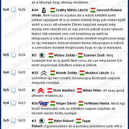
az a lényege, hogy átmegy mindenen.
Gy4
16:26
#34
Csáthy Miklós László -
Janovich Roland
István
: Nem rossz ez a pálya, de a másik kettőért azért
jobban rajongunk. Itt is jó menni, örülünk, hogy pár ember kijött
azért a rossz idő ellenére. Ebben hagytunk megint, még
mindig nem sikerült ezt az egy perces pályát össze raknunk
fejben. Hál istennek nem volt probléma az autóval,
lekopogom, a srácok a szervizben mindent megtesznek, hogy
ez így maradjon. Autóval minden frankó, lekopogom, a srácok
a szervizben mindent megtesznek, hogy ez így is maradjon.
Gy5
16:26
#11
Módos Zoltán -
Szenner Zsolt
: Még
szoknunk kell az új gumit. Nem rossz, de van még benne. Ezt
lehet elspóroljuk. Előzőben puhával jöttünk.
Gy4
16:25
#32
Molnár Zoltán -
Mohácsi László
: Ez
szerintem így kell csinálni, mosolyogva. Boldogok vagyunk,
megyünk csináljuk.
Gy5
16:25
#1
Stohl. Manfred -
Müller. Peter
: All okay, good.
(Minden rendben, jó.)
Gy4
16:23
#26
Hinger Dávid -
Hoffmann Hanna
: Most egy
kicsit tempósabb volt, az előzőben nagyon izgultam, de
kezdek lazulni. Király, nyomjuk.
Gy5
16:22
#3
Bútor Róbert -
Tagai
Róbert
: Egyenesebben áll a kormány, jelentősen jobb lett a