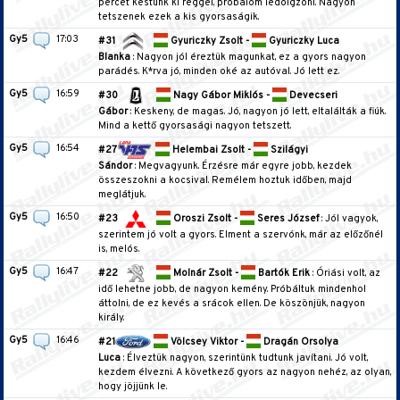
percet késtünk ki reggel, próbálom ledolgzoni. Nagyon
tetszenek ezek a kis gyorsaságik.
Gy5
17:03
#31
Gyuriczky Zsolt -
Gyuriczky Luca
Blanka
: Nagyon jól éreztük magunkat, ez a gyors nagyon
parádés. K*rva jó, minden oké az autóval. Jó lett ez.
Gy5
16:59
#30
Nagy Gábor Miklós -
Devecseri
Gábor
: Keskeny, de magas. Jó, nagyon jó lett, eltalálták a fiúk.
Mind a kettő gyorsasági nagyon tetszett.
Gy5
16:54
#27
Helembai Zsolt -
Szilágyi
Sándor
: Megvagyunk. Érzésre már egyre jobb, kezdek
összeszokni a kocsival. Remélem hoztuk időben, majd
meglátjuk.
Gy5
16:50
#23
Oroszi Zsolt -
Seres József
: Jól vagyok,
szerintem jó volt a gyors. Elment a szervónk, már az előzőnél
is, melós.
Gy5
16:47
#22
Molnár Zsolt -
Bartók Erik
: Óriási volt, az
idő lehetne jobb, de nagyon kemény. Próbáltuk mindenhol
áttolni, de ez kevés a srácok ellen. De köszönjük, nagyon
király.
Gy5
16:46
#21
Völcsey Viktor -
Dragán Orsolya
Luca
: Élveztük nagyon, szerintünk tudtunk javítani. Jó volt,
kezdem élvezni. A következő gyors az nagyon nehéz, az olyan,
hogy jöjjünk le.