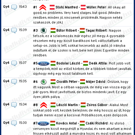
Gy4
15:43
#1
Stohl. Manfred -
Müller. Peter
: All okay, all
good, no problems. Very hard stages, but good. (Minden
rendben, minden jó, nincsenek problémák. Nagyon nehéz
szakaszok, de jók.)
Gy4
15:39
#3
Bútor Róbert -
Tagai Róbert
: Nagyon
tetszik, ez a szlalomozás már egész jól megy. A gyorsabb
részeken még egy kicsit barátkozni kell, változtattunk a
setup-on. Jobb is lett, sokkal kezesebb az autó, jó irányba
indultunk el, de szokni is kell, bele kell jönni. Egyelőre minden
rendben.
Gy4
15:37
#5
Bodolai László -
Deák Attila
: Picit jobb volt
a tempónk, mint az előző körben, de a többiek többet javultak,
úgyhogy még egy kicsit találnunk kell.
Gy4
15:35
#6
Osváth Péter -
Májer Dávid
: Örülünk, hogy
itt vagyunk. Most a célban vagyunk, de még van vissza egy jó
pár gyors. Most javítottunk, de biztos mindenki javít. Ez egy
ilyen játék pálya.
Gy4
15:34
#8
László Martin -
Zsiros Gábor
: Alakul. Most
sokkal jobb volt, kezdek belejönni, de még hosszú az út, hogy
tudjak menni ezzel a kocsival. Próbálkozom, ezen dolgozok.
Gy4
15:30
#7
Kovács Antal -
Csáki Richárd
: Az utolsó
versenyen kicsit megsérült a Hyundai, és nem akartam a most
frissen elkészült autót a murvára hozni, és most volt alkalmam