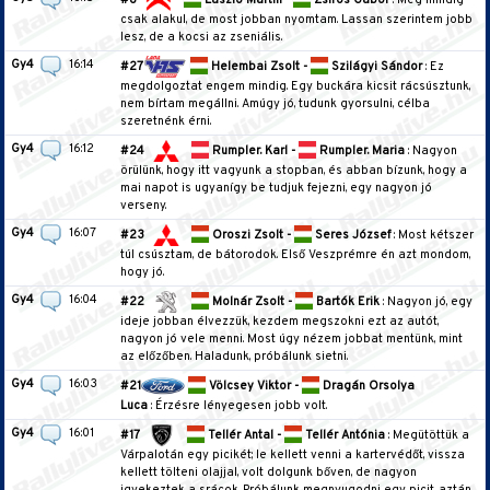
#8
László Martin -
Zsiros Gábor
: Még mindig
csak alakul, de most jobban nyomtam. Lassan szerintem jobb
lesz, de a kocsi az zseniális.
Gy4
16:14
#27
Helembai Zsolt -
Szilágyi Sándor
: Ez
megdolgoztat engem mindig. Egy buckára kicsit rácsúsztunk,
nem bírtam megállni. Amúgy jó, tudunk gyorsulni, célba
szeretnénk érni.
Gy4
16:12
#24
Rumpler. Karl -
Rumpler. Maria
: Nagyon
örülünk, hogy itt vagyunk a stopban, és abban bízunk, hogy a
mai napot is ugyanígy be tudjuk fejezni, egy nagyon jó
verseny.
Gy4
16:07
#23
Oroszi Zsolt -
Seres József
: Most kétszer
túl csúsztam, de bátorodok. Első Veszprémre én azt mondom,
hogy jó.
Gy4
16:04
#22
Molnár Zsolt -
Bartók Erik
: Nagyon jó, egy
ideje jobban élvezzük, kezdem megszokni ezt az autót,
nagyon jó vele menni. Most úgy nézem jobbat mentünk, mint
az előzőben. Haladunk, próbálunk sietni.
Gy4
16:03
#21
Völcsey Viktor -
Dragán Orsolya
Luca
: Érzésre lényegesen jobb volt.
Gy4
16:01
#17
Tellér Antal -
Tellér Antónia
: Megütöttük a
Várpalotán egy picikét; le kellett venni a kartervédőt, vissza
kellett tölteni olajjal, volt dolgunk bőven, de nagyon