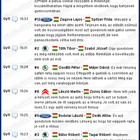
sz*rabb a pálya, sokkal rosszabb a minősége,
kiszámíthatatlan. Hajrá a mögöttem lévőknek, hogy kiérjenek
gumicsizmában.
Gy11
15:33
#12
Zagyva Lajos -
Spitzer Frida
: Másabb a
hangulata, ha lehet látni azért. Teljesen más, az előzőn szűrnyű
volt, de összességében most azt gondolom nem gátol semmi
abban, hogy jöjjünk. Rettenetesen csúszott, de nem
panaszkodunk, célba kell érni.
Gy11
15:31
#2
Tóth Tibor -
Szabó József
: Úgy gondolom
ez még nehezebb volt, mint az előbb. Reméljük a következőn
nem esik az eső.
Gy11
15:28
#6
Osváth Péter -
Májer Dávid
: Ez már tényleg
safari rally, nagyon rossz. Elfogyott a gumink is, szerintem az
időnk is rossz, meg se nézem. Nem láttunk a sártól. Még egy
van, azt még valahogyan kibírjuk.
Gy11
15:26
#8
László Martin -
Zsiros Gábor
: Nem lett jobb
a helyzet, nem tudom az autó, hogy bírta ki, azt se tudom
merre jártunk, de itt vagyunk, az a lényeg. Jó volt, ez van, ez
ilyen. Ez egy autó verseny, kicsit Kenya.
Gy11
15:25
#5
Bodolai László -
Deák Attila
: Én azt
gondolom minden rendben. Lényeg az, hogy túl vagyunk rajta,
jó volt a ritmus.
Gy11
15:23
#3
Bútor Róbert -
Tagai Róbert
: Majdnem