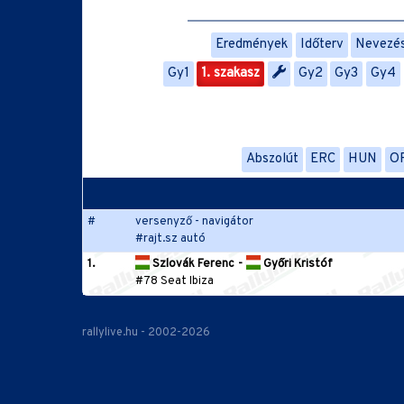
Eredmények
Időterv
Nevezési
Gy1
1. szakasz
Gy2
Gy3
Gy4
Abszolút
ERC
HUN
O
#
versenyző - navigátor
#rajt.sz autó
1.
Szlovák Ferenc
-
Győri Kristóf
#78 Seat Ibiza
rallylive.hu - 2002-2026