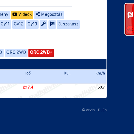
mény
Videók
Megosztás
Gy11
Gy12
Gy13
3. szakasz
D
ORC 2WD
ORC 2WD+
idő
kül.
km/h
2:17.4
53.7
© ervin - DuEn