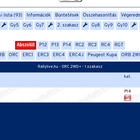
 lista (93)
Információk
Büntetések
Összehasonlítás
Végered
Gy5
Gy6
Gy7
2. szakasz
Gy8
Gy9
Gy10
Abszolút
P12
P13
P14
RC2
RC3
RC4
RGT
RB
ORC
ERC1
ERC3
ERC4
ERC4J
Peugeot Kupa
ORB 2W
Rallylive.hu - ORC 2WD+ - 1.szakasz
kat.
P14