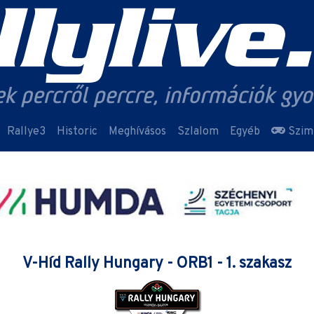
Rallye3
Historic
Meghívásos
Szlalom
Egyéb
Szim
V-Híd Rally Hungary - ORB1 - 1. szakasz