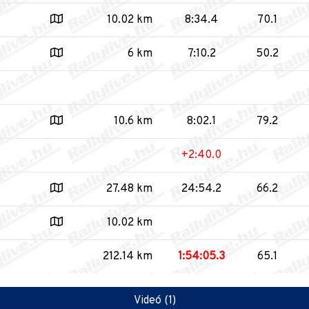
10.02 km
8:34.4
70.1
6 km
7:10.2
50.2
10.6 km
8:02.1
79.2
+2:40.0
27.48 km
24:54.2
66.2
10.02 km
212.14 km
1:54:05.3
65.1
Videó (1)