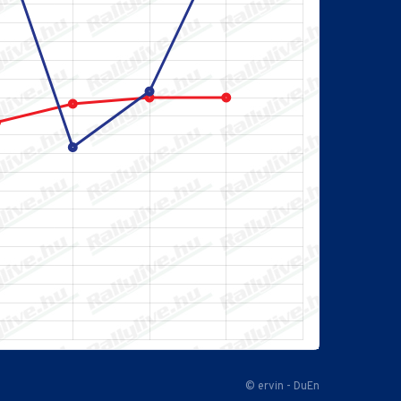
© ervin - DuEn