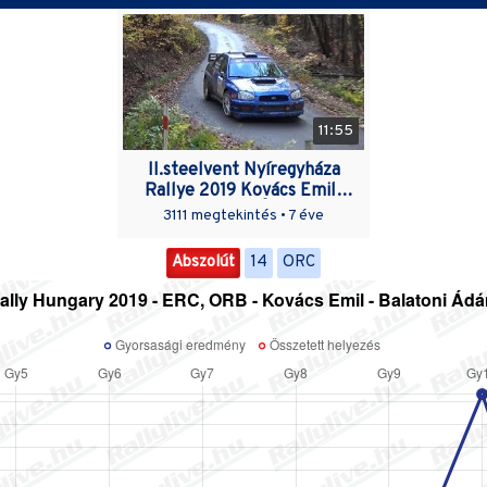
11:55
II.steelvent Nyíregyháza
Rallye 2019 Kovács Emil-
Balatoni Ádám
3111 megtekintés •
7 éve
Abszolút
14
ORC