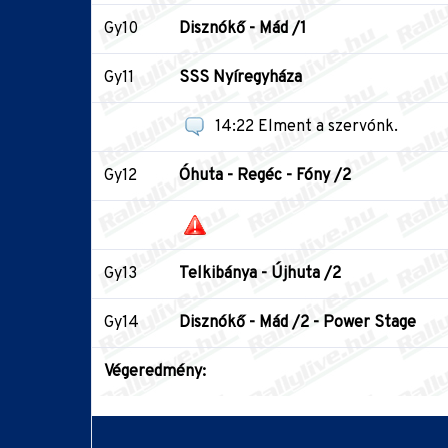
Gy10
Disznókő - Mád /1
Gy11
SSS Nyíregyháza
14:22 Elment a szervónk.
Gy12
Óhuta - Regéc - Fóny /2
Gy13
Telkibánya - Újhuta /2
Gy14
Disznókő - Mád /2 - Power Stage
Végeredmény: