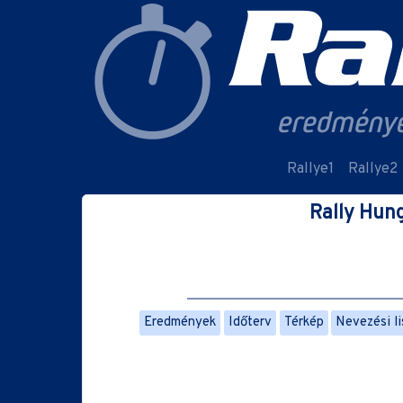
Rallye1
Rallye2
Rally Hun
Eredmények
Időterv
Térkép
Nevezési li