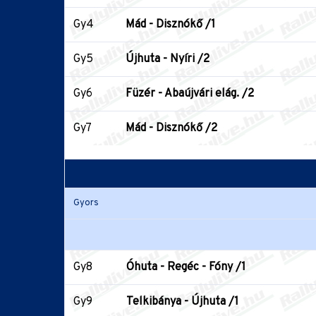
Gy4
Mád - Disznókő /1
Gy5
Újhuta - Nyíri /2
Gy6
Füzér - Abaújvári elág. /2
Gy7
Mád - Disznókő /2
Gyors
Gy8
Óhuta - Regéc - Fóny /1
Gy9
Telkibánya - Újhuta /1