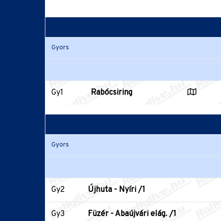
Gyors
Gy1
Rabócsiring
Gyors
Gy2
Újhuta - Nyíri /1
Gy3
Füzér - Abaújvári elág. /1