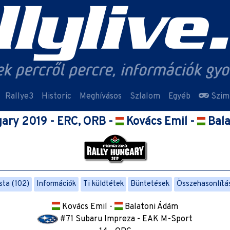
Rallye3
Historic
Meghívásos
Szlalom
Egyéb
Szim
gary 2019 - ERC, ORB -
Kovács Emil -
Bala
sta (102)
Információk
Ti küldtétek
Büntetések
Összehasonlítá
Kovács Emil -
Balatoni Ádám
#71 Subaru Impreza - EAK M-Sport