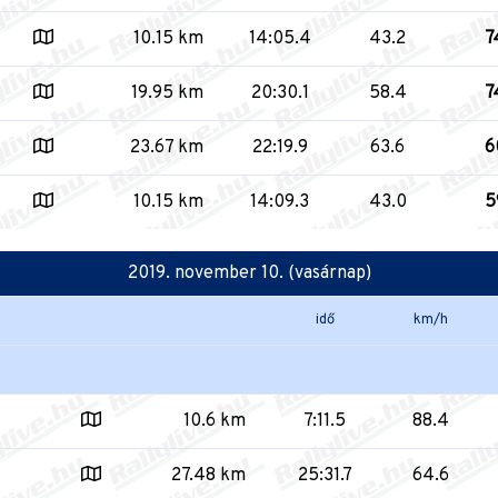
10.15 km
14:05.4
43.2
7
19.95 km
20:30.1
58.4
7
23.67 km
22:19.9
63.6
6
10.15 km
14:09.3
43.0
5
2019. november 10. (vasárnap)
idő
km/h
10.6 km
7:11.5
88.4
27.48 km
25:31.7
64.6