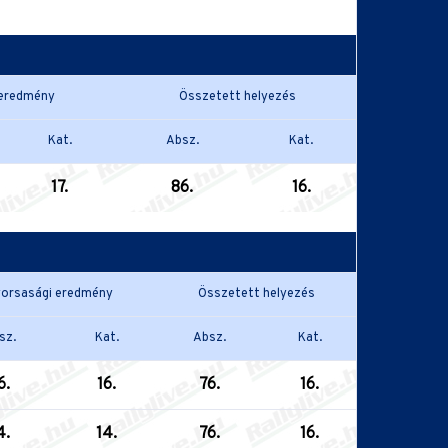
 eredmény
Összetett helyezés
Kat.
Absz.
Kat.
17.
86.
16.
orsasági eredmény
Összetett helyezés
sz.
Kat.
Absz.
Kat.
6.
16.
76.
16.
4.
14.
76.
16.