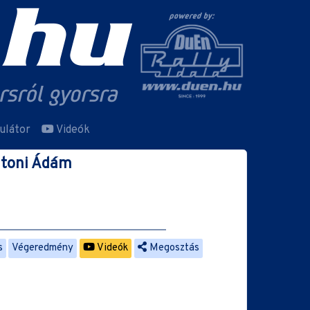
ulátor
Videók
toni Ádám
s
Végeredmény
Videók
Megosztás