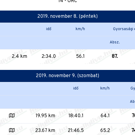
14 - ORC
2019. november 8. (péntek)
idő
km/h
Gyorsasági
Absz.
2.4 km
2:34.0
56.1
87.
2019. november 9. (szombat)
idő
km/h
Gy
Ab
19.95 km
18:40.1
64.1
7
23.67 km
21:46.5
65.2
7