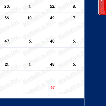
20.
1.
52.
8.
56.
10.
49.
7.
47.
6.
48.
6.
21.
1.
48.
6.
67