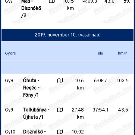
Gy7
Mád -
10.15
14:09.3
43.0
59.
Disznókő
km
/2
2019. november 10. (vasárnap)
Gyors
idő
km/h
Gy8
Óhuta -
10.6
6:08.7
103.5
Regéc -
km
Fóny /1
Gy9
Telkibánya -
27.48
37:54.1
43.5
Újhuta /1
km
Gy10
Disznókő -
10.02