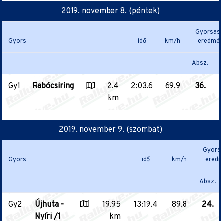
2019. november 8. (péntek)
Gyorsas
Gyors
idő
km/h
eredmé
Absz.
Gy1
Rabócsiring
2.4
2:03.6
69.9
36.
km
2019. november 9. (szombat)
Gyors
Gyors
idő
km/h
ered
Absz.
Gy2
Újhuta -
19.95
13:19.4
89.8
24.
Nyíri /1
km