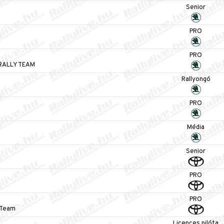
Senior
PRO
PRO
RALLY TEAM
Rallyongó
PRO
Média
Senior
PRO
PRO
e Team
Licences pilóta