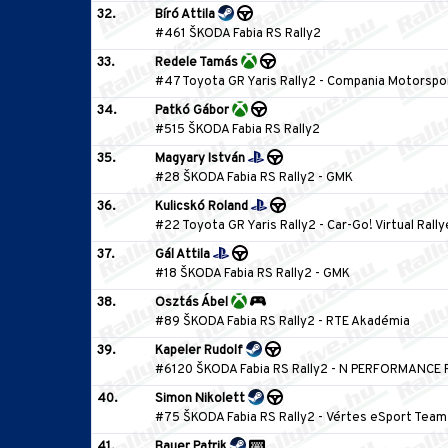
32.
Bíró Attila
#461 ŠKODA Fabia RS Rally2
33.
Redele Tamás
#47 Toyota GR Yaris Rally2
-
Compania Motorspo
34.
Patkó Gábor
#515 ŠKODA Fabia RS Rally2
35.
Magyary István
#28 ŠKODA Fabia RS Rally2
-
GMK
36.
Kulicskó Roland
#22 Toyota GR Yaris Rally2
-
Car-Go! Virtual Rall
37.
Gál Attila
#18 ŠKODA Fabia RS Rally2
-
GMK
38.
Osztás Ábel
#89 ŠKODA Fabia RS Rally2
-
RTE Akadémia
39.
Kapeler Rudolf
#6120 ŠKODA Fabia RS Rally2
-
N PERFORMANCE 
40.
Simon Nikolett
#75 ŠKODA Fabia RS Rally2
-
Vértes eSport Team
41.
Bauer Patrik