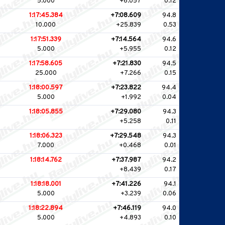
5.000
+6.057
0.12
1:17:45.384
+7:08.609
94.8
10.000
+25.839
0.53
1:17:51.339
+7:14.564
94.6
5.000
+5.955
0.12
1:17:58.605
+7:21.830
94.5
25.000
+7.266
0.15
1:18:00.597
+7:23.822
94.4
5.000
+1.992
0.04
1:18:05.855
+7:29.080
94.3
+5.258
0.11
1:18:06.323
+7:29.548
94.3
7.000
+0.468
0.01
1:18:14.762
+7:37.987
94.2
+8.439
0.17
1:18:18.001
+7:41.226
94.1
5.000
+3.239
0.06
1:18:22.894
+7:46.119
94.0
5.000
+4.893
0.10