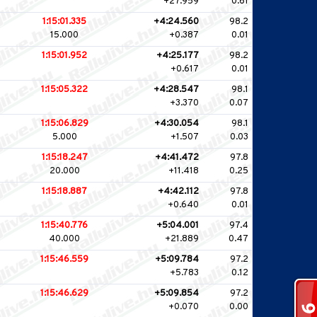
+27.959
0.61
1:15:01.335
+4:24.560
98.2
15.000
+0.387
0.01
1:15:01.952
+4:25.177
98.2
+0.617
0.01
1:15:05.322
+4:28.547
98.1
+3.370
0.07
1:15:06.829
+4:30.054
98.1
5.000
+1.507
0.03
1:15:18.247
+4:41.472
97.8
20.000
+11.418
0.25
1:15:18.887
+4:42.112
97.8
+0.640
0.01
1:15:40.776
+5:04.001
97.4
40.000
+21.889
0.47
1:15:46.559
+5:09.784
97.2
+5.783
0.12
1:15:46.629
+5:09.854
97.2
+0.070
0.00