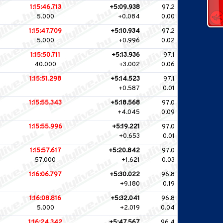
1:15:46.713
+5:09.938
97.2
5.000
+0.084
0.00
1:15:47.709
+5:10.934
97.2
5.000
+0.996
0.02
1:15:50.711
+5:13.936
97.1
40.000
+3.002
0.06
1:15:51.298
+5:14.523
97.1
+0.587
0.01
1:15:55.343
+5:18.568
97.0
+4.045
0.09
1:15:55.996
+5:19.221
97.0
+0.653
0.01
1:15:57.617
+5:20.842
97.0
57.000
+1.621
0.03
1:16:06.797
+5:30.022
96.8
+9.180
0.19
1:16:08.816
+5:32.041
96.8
5.000
+2.019
0.04
1:16:24.342
+5:47.567
96.4