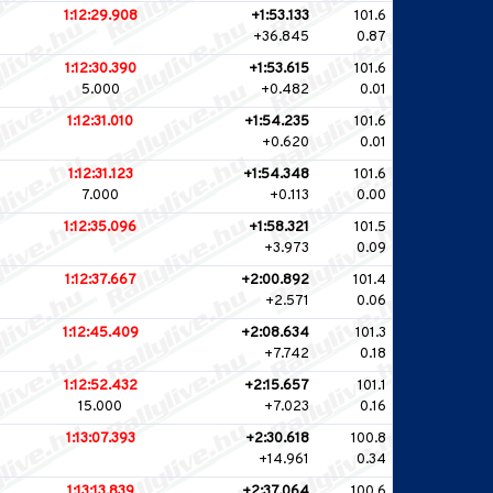
1:12:29.908
+1:53.133
101.6
+36.845
0.87
1:12:30.390
+1:53.615
101.6
5.000
+0.482
0.01
1:12:31.010
+1:54.235
101.6
+0.620
0.01
1:12:31.123
+1:54.348
101.6
7.000
+0.113
0.00
1:12:35.096
+1:58.321
101.5
+3.973
0.09
1:12:37.667
+2:00.892
101.4
+2.571
0.06
1:12:45.409
+2:08.634
101.3
+7.742
0.18
1:12:52.432
+2:15.657
101.1
15.000
+7.023
0.16
1:13:07.393
+2:30.618
100.8
+14.961
0.34
1:13:13.839
+2:37.064
100.6