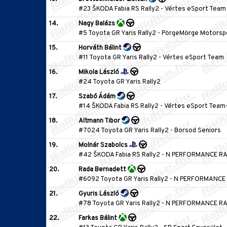
#23 ŠKODA Fabia RS Rally2
-
Vértes eSport Team
14.
Nagy Balázs
#5 Toyota GR Yaris Rally2
-
PörgeMörge Motorsp
15.
Horváth Bálint
#11 Toyota GR Yaris Rally2
-
Vértes eSport Team
16.
Mikola László
#24 Toyota GR Yaris Rally2
17.
Szabó Ádám
#14 ŠKODA Fabia RS Rally2
-
Vértes eSport Team
18.
Altmann Tibor
#7024 Toyota GR Yaris Rally2
-
Borsod Seniors
19.
Molnár Szabolcs
#42 ŠKODA Fabia RS Rally2
-
N PERFORMANCE RA
20.
Rada Bernadett
#6092 Toyota GR Yaris Rally2
-
N PERFORMANCE 
21.
Gyuris László
#78 Toyota GR Yaris Rally2
-
N PERFORMANCE RA
22.
Farkas Bálint