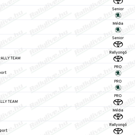
Senior
Média
Senior
Rallyongó
RALLY TEAM
PRO
port
PRO
PRO
LLY TEAM
Média
Rallyongó
port