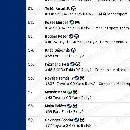
#20 ŠKODA Fabia RS Rally2
-
CSEMPE+RALLY CLU
51.
Tellér Antal
#830 ŠKODA Fabia RS Rally2
-
Tellér Motorsport
52.
Pózer Marcell
#62 ŠKODA Fabia RS Rally2
-
Pandúr Esport Team
53.
Bodnár Péter
#4024 Toyota GR Yaris Rally2
-
Borsod Seniors
54.
Knáb Gábor
#58 Ford Fiesta Rally2
55.
Pázmándi Peti
#48 ŠKODA Fabia RS Rally2
-
Compania Motorspo
56.
Kovács Tamás IV
#6071 Toyota GR Yaris Rally2
-
Compania Motors
57.
Molnár Máté
#43 Toyota GR Yaris Rally2
58.
Malm Balázs
#69 Ford Fiesta Rally2
59.
Sevinger Sándor
#77 Toyota GR Yaris Rally2