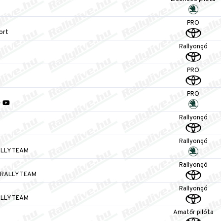
PRO
ort
Rallyongó
PRO
PRO
-
Rallyongó
Rallyongó
LLY TEAM
Rallyongó
RALLY TEAM
Rallyongó
LLY TEAM
Amatőr pilóta