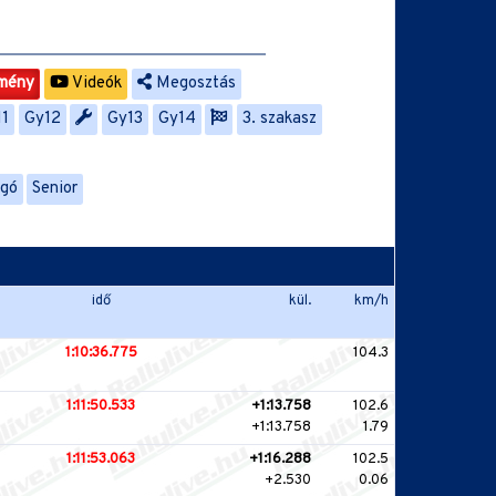
mény
Videók
Megosztás
11
Gy12
Gy13
Gy14
3. szakasz
ngó
Senior
idő
kül.
km/h
1:10:36.775
104.3
1:11:50.533
+1:13.758
102.6
+1:13.758
1.79
1:11:53.063
+1:16.288
102.5
+2.530
0.06