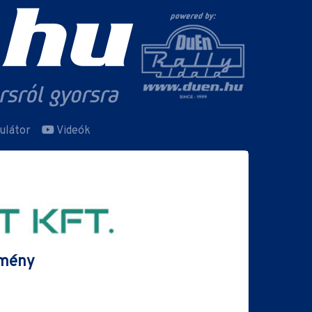
ulátor
Videók
dmény