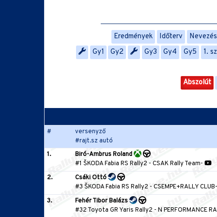
Eredmények
Időterv
Nevezési
Gy1
Gy2
Gy3
Gy4
Gy5
1. s
Abszolút
#
versenyző
#rajt.sz autó
1.
Biró-Ambrus Roland
#1 ŠKODA Fabia RS Rally2
-
CSAK Rally Team
-
2.
Csáki Ottó
#3 ŠKODA Fabia RS Rally2
-
CSEMPE+RALLY CLUB
3.
Fehér Tibor Balázs
#32 Toyota GR Yaris Rally2
-
N PERFORMANCE RA