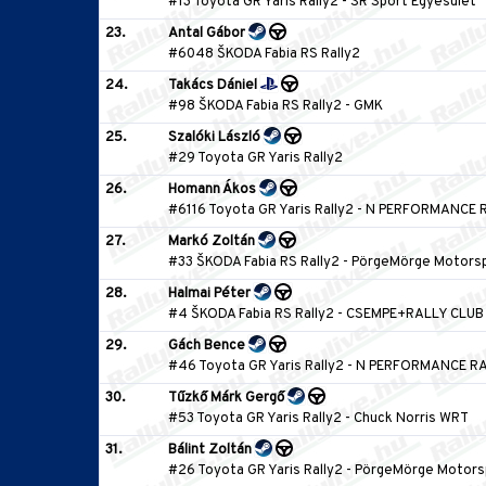
#13 Toyota GR Yaris Rally2
-
SR Sport Egyesület
23.
Antal Gábor
#6048 ŠKODA Fabia RS Rally2
24.
Takács Dániel
#98 ŠKODA Fabia RS Rally2
-
GMK
25.
Szalóki László
#29 Toyota GR Yaris Rally2
26.
Homann Ákos
#6116 Toyota GR Yaris Rally2
-
N PERFORMANCE 
27.
Markó Zoltán
#33 ŠKODA Fabia RS Rally2
-
PörgeMörge Motors
28.
Halmai Péter
#4 ŠKODA Fabia RS Rally2
-
CSEMPE+RALLY CLUB
29.
Gách Bence
#46 Toyota GR Yaris Rally2
-
N PERFORMANCE RA
30.
Tűzkő Márk Gergő
#53 Toyota GR Yaris Rally2
-
Chuck Norris WRT
31.
Bálint Zoltán
#26 Toyota GR Yaris Rally2
-
PörgeMörge Motors