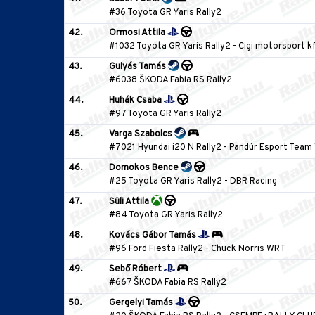
#36 Toyota GR Yaris Rally2
42.
Ormosi Attila
#1032 Toyota GR Yaris Rally2
-
Cigi motorsport k
43.
Gulyás Tamás
#6038 ŠKODA Fabia RS Rally2
44.
Huhák Csaba
#97 Toyota GR Yaris Rally2
45.
Varga Szabolcs
#7021 Hyundai i20 N Rally2
-
Pandúr Esport Team
46.
Domokos Bence
#25 Toyota GR Yaris Rally2
-
DBR Racing
47.
Süli Attila
#84 Toyota GR Yaris Rally2
48.
Kovács Gábor Tamás
#96 Ford Fiesta Rally2
-
Chuck Norris WRT
49.
Sebő Róbert
#667 ŠKODA Fabia RS Rally2
50.
Gergelyi Tamás