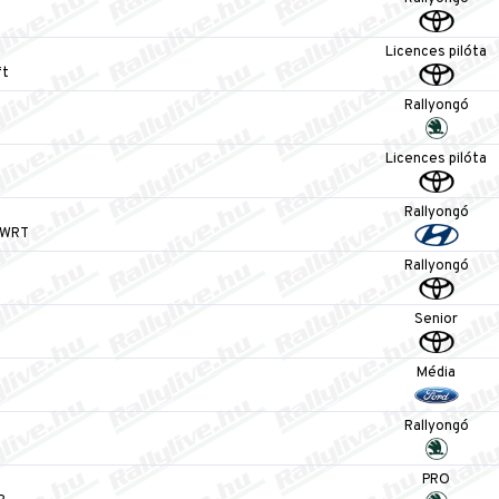
Licences pilóta
ft
Rallyongó
Licences pilóta
Rallyongó
 WRT
Rallyongó
Senior
Média
Rallyongó
PRO