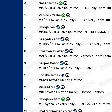
4.
Gellér Tamás
#15 ŠKODA Fabia RS Rally2
-
CSAK Rally Team
-
5.
Zsoldos Csaba
#9 ŠKODA Fabia RS Rally2
-
CSAK Rally Team
-
6.
Balogh Jani
#1506 ŠKODA Fabia RS Rally2
-
N PERFORMANCE 
7.
Szegedi Zsolt
#7005 ŠKODA Fabia RS Rally2
-
CSAK Rally Team
8.
Krokavecz Péter
#21 ŠKODA Fabia RS Rally2
-
Vértes eSport Team
9.
Szuper Gábor
#7017 ŠKODA Fabia RS Rally2
-
GMK
10.
Koczka Tamás
#1328 Toyota GR Yaris Rally2
11.
Misik Attila
#10 Toyota GR Yaris Rally2
-
Borsod Seniors
12.
Balogh Richárd
#7 Toyota GR Yaris Rally2
-
Car-Go! Virtual Rally
13.
Brettschneider Zoltán