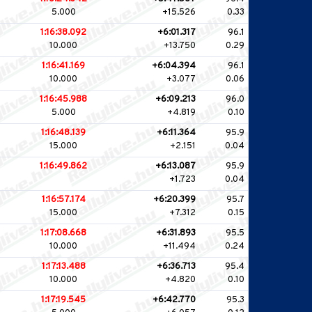
5.000
+15.526
0.33
1:16:38.092
+6:01.317
96.1
10.000
+13.750
0.29
1:16:41.169
+6:04.394
96.1
10.000
+3.077
0.06
1:16:45.988
+6:09.213
96.0
5.000
+4.819
0.10
1:16:48.139
+6:11.364
95.9
15.000
+2.151
0.04
1:16:49.862
+6:13.087
95.9
+1.723
0.04
1:16:57.174
+6:20.399
95.7
15.000
+7.312
0.15
1:17:08.668
+6:31.893
95.5
10.000
+11.494
0.24
1:17:13.488
+6:36.713
95.4
10.000
+4.820
0.10
1:17:19.545
+6:42.770
95.3