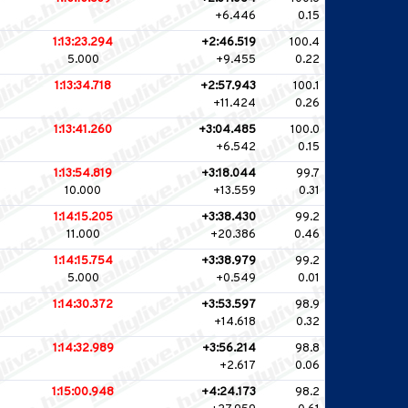
+6.446
0.15
1:13:23.294
+2:46.519
100.4
5.000
+9.455
0.22
1:13:34.718
+2:57.943
100.1
+11.424
0.26
1:13:41.260
+3:04.485
100.0
+6.542
0.15
1:13:54.819
+3:18.044
99.7
10.000
+13.559
0.31
1:14:15.205
+3:38.430
99.2
11.000
+20.386
0.46
1:14:15.754
+3:38.979
99.2
5.000
+0.549
0.01
1:14:30.372
+3:53.597
98.9
+14.618
0.32
1:14:32.989
+3:56.214
98.8
+2.617
0.06
1:15:00.948
+4:24.173
98.2