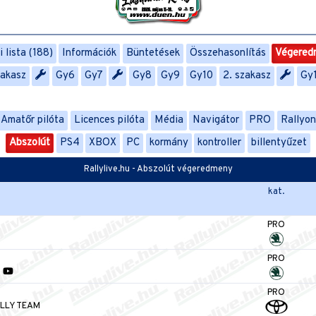
 lista (188)
Információk
Büntetések
Összehasonlítás
Végered
zakasz
Gy6
Gy7
Gy8
Gy9
Gy10
2. szakasz
Gy
Amatőr pilóta
Licences pilóta
Média
Navigátor
PRO
Rallyo
Abszolút
PS4
XBOX
PC
kormány
kontroller
billentyűzet
Rallylive.hu - Abszolút végeredmeny
kat.
PRO
PRO
-
PRO
LLY TEAM