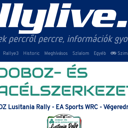
Rallye3
Historic
Meghívásos
Szlalom
Egyéb
Szim
Z Lusitania Rally - EA Sports WRC - Végere