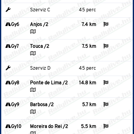
Szerviz C
45 perc
Gy6
Anjos /2
7.4 km
Gy7
Touca /2
7.5 km
Szerviz D
45 perc
Gy8
Ponte de Lima /2
14.8 km
Gy9
Barbosa /2
5.7 km
Gy10
Moreira do Rei /2
5.5 km