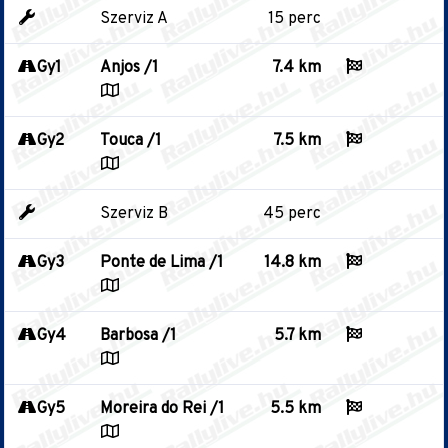
Szerviz A
15 perc
Gy1
Anjos /1
7.4 km
Gy2
Touca /1
7.5 km
Szerviz B
45 perc
Gy3
Ponte de Lima /1
14.8 km
Gy4
Barbosa /1
5.7 km
Gy5
Moreira do Rei /1
5.5 km