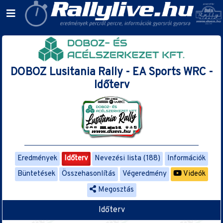
DOBOZ Lusitania Rally - EA Sports WRC -
Időterv
Eredmények
Időterv
Nevezési lista (188)
Információk
Büntetések
Összehasonlítás
Végeredmény
Videók
Megosztás
Időterv