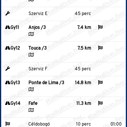
Szerviz E
45 perc
Gy11
Anjos /3
7.4 km
Gy12
Touca /3
7.5 km
Szerviz F
45 perc
Gy13
Ponte de Lima /3
14.8 km
Gy14
Fafe
11.3 km
Céldobogó
10 perc
01:00