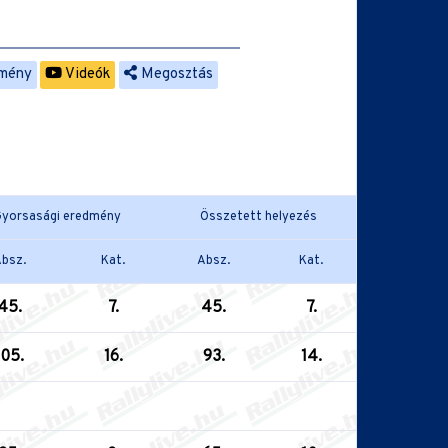
mény
Videók
Megosztás
yorsasági eredmény
Összetett helyezés
bsz.
Kat.
Absz.
Kat.
45.
7.
45.
7.
105.
16.
93.
14.