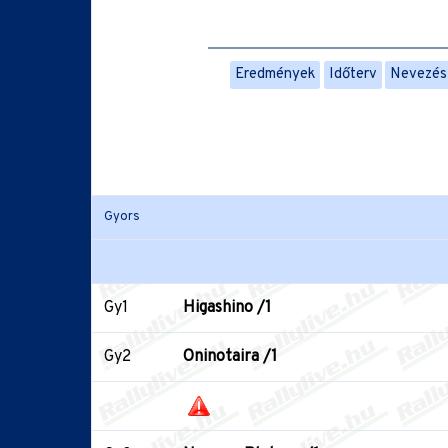
Eredmények
Időterv
Nevezési
Gyors
Gy1
Higashino /1
Gy2
Oninotaira /1