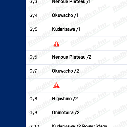
Gy3
Nenoue Plateau /1
Gy4
Okuwacho /1
Gy5
Kudarisawa /1
Gy6
Nenoue Plateau /2
Gy7
Okuwacho /2
Gy8
Higashino /2
Gy9
Oninotaira /2
Gy10
Kudarisawa /2 PowerStage