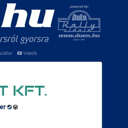
ulátor
Videók
ter