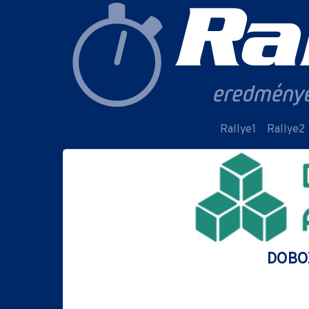
Rallye1
Rallye2
DOBOZ