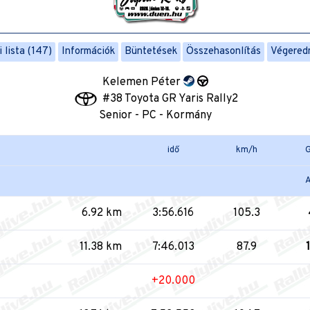
 lista (147)
Információk
Büntetések
Összehasonlítás
Végered
Kelemen Péter
#38 Toyota GR Yaris Rally2
Senior - PC - Kormány
idő
km/h
G
A
6.92 km
3:56.616
105.3
11.38 km
7:46.013
87.9
+20.000