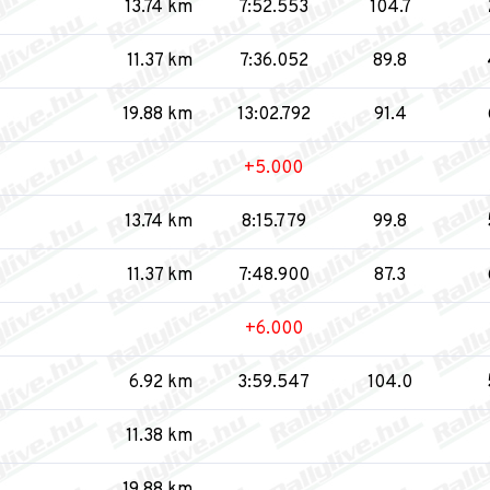
13.74 km
7:52.553
104.7
11.37 km
7:36.052
89.8
19.88 km
13:02.792
91.4
+5.000
13.74 km
8:15.779
99.8
11.37 km
7:48.900
87.3
+6.000
6.92 km
3:59.547
104.0
11.38 km
19.88 km