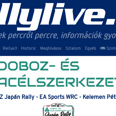
Rallye3
Historic
Meghívásos
Szlalom
Egyéb
Szim
 Japán Rally - EA Sports WRC - Kelemen Pé