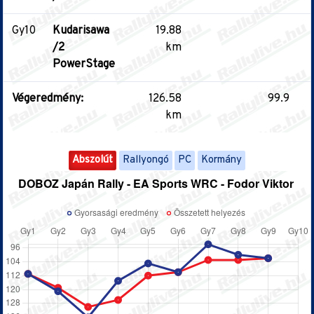
Gy10
Kudarisawa
19.88
/2
km
PowerStage
Végeredmény:
126.58
99.9
km
Abszolút
Rallyongó
PC
Kormány