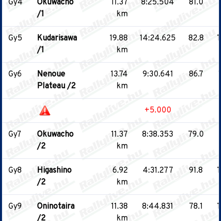
Gy4
Okuwacho
11.37
8:25.504
81.0
1
/1
km
Gy5
Kudarisawa
19.88
14:24.625
82.8
1
/1
km
Gy6
Nenoue
13.74
9:30.641
86.7
1
Plateau /2
km
+5.000
Gy7
Okuwacho
11.37
8:38.353
79.0
/2
km
Gy8
Higashino
6.92
4:31.277
91.8
1
/2
km
Gy9
Oninotaira
11.38
8:44.831
78.1
1
/2
km