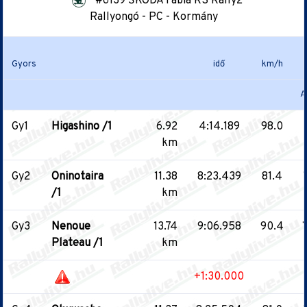
#6139 ŠKODA Fabia RS Rally2
Rallyongó - PC - Kormány
Gyors
idő
km/h
A
Gy1
Higashino /1
6.92
4:14.189
98.0
km
Gy2
Oninotaira
11.38
8:23.439
81.4
/1
km
Gy3
Nenoue
13.74
9:06.958
90.4
1
Plateau /1
km
+1:30.000