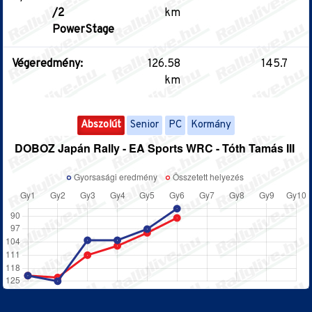
/2
km
PowerStage
Végeredmény:
126.58
145.7
km
Abszolút
Senior
PC
Kormány