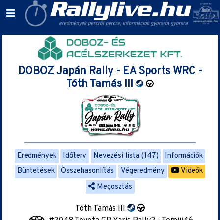
DOBOZ Japán Rally - EA Sports WRC -
Tóth Tamás III
Eredmények
Időterv
Nevezési lista (147)
Információk
Büntetések
Összehasonlítás
Végeredmény
Videók
Megosztás
Tóth Tamás III