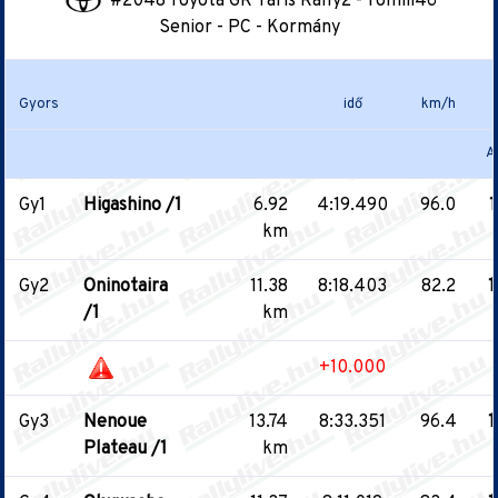
#2048 Toyota GR Yaris Rally2 - Tomiii46
Senior - PC - Kormány
Gyors
idő
km/h
A
Gy1
Higashino /1
6.92
4:19.490
96.0
1
km
Gy2
Oninotaira
11.38
8:18.403
82.2
1
/1
km
+10.000
Gy3
Nenoue
13.74
8:33.351
96.4
1
Plateau /1
km