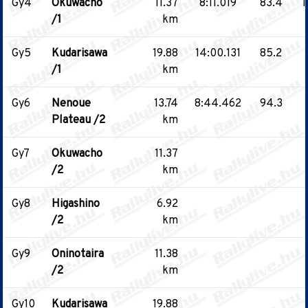
Gy4
Okuwacho
11.37
8:11.019
83.4
1
/1
km
Gy5
Kudarisawa
19.88
14:00.131
85.2
/1
km
Gy6
Nenoue
13.74
8:44.462
94.3
Plateau /2
km
Gy7
Okuwacho
11.37
/2
km
Gy8
Higashino
6.92
/2
km
Gy9
Oninotaira
11.38
/2
km
Gy10
Kudarisawa
19.88