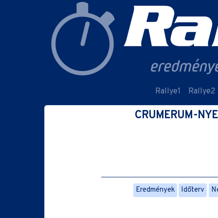
Rallye1
Rallye2
CRUMERUM-NYERG
Eredmények
Időterv
Ne