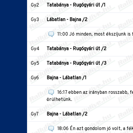
Gy2
Tatabánya - Rugógyári út /1
Gy3
Lábatlan - Bajna /2
11:00 Jó minden, most ékszíjunk is 
Gy4
Tatabánya - Rugógyári út /2
Gy5
Tatabánya - Rugógyári út /3
Gy6
Bajna - Lábatlan /1
16:17 ebben az irányban rosszabb, f
örülhetünk.
Gy7
Bajna - Lábatlan /2
18:06 Én azt gondolom jó volt, a fé