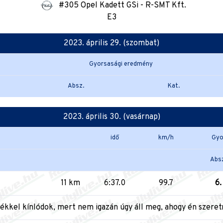
#305 Opel Kadett GSi - R-SMT Kft.
E3
2023. április 29. (szombat)
Gyorsasági eredmény
Absz.
Kat.
2023. április 30. (vasárnap)
idő
km/h
Gyo
Absz
11 km
6:37.0
99.7
6.
fékkel kínlódok, mert nem igazán úgy áll meg, ahogy én szere