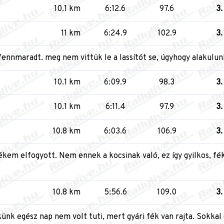
10.1 km
6:12.6
97.6
3.
11 km
6:24.9
102.9
3.
fennmaradt. meg nem vittük le a lassítót se, úgyhogy alakulun
10.1 km
6:09.9
98.3
3.
10.1 km
6:11.4
97.9
3.
10.8 km
6:03.6
106.9
3.
ékem elfogyott. Nem ennek a kocsinak való, ez így gyilkos, fék
10.8 km
5:56.6
109.0
3.
künk egész nap nem volt tuti, mert gyári fék van rajta. Sokka