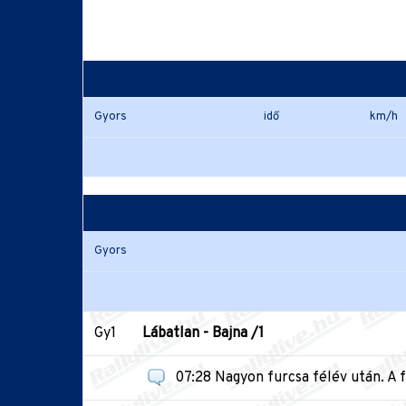
Gyors
idő
km/h
Gyors
Gy1
Lábatlan - Bajna /1
07:28 Nagyon furcsa félév után. A 