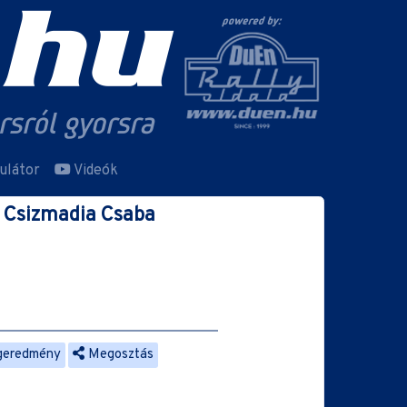
ulátor
Videók
Csizmadia Csaba
geredmény
Megosztás