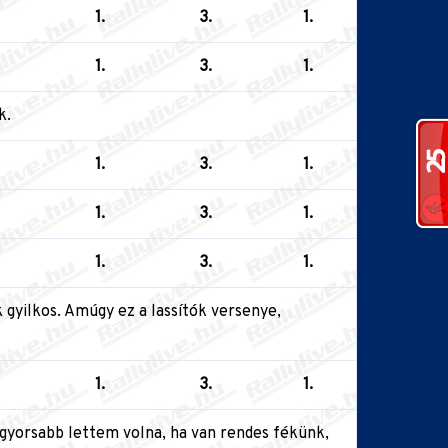
1.
3.
1.
1.
3.
1.
k.
1.
3.
1.
1.
3.
1.
1.
3.
1.
 gyilkos. Amúgy ez a lassítók versenye,
1.
3.
1.
l gyorsabb lettem volna, ha van rendes fékünk,