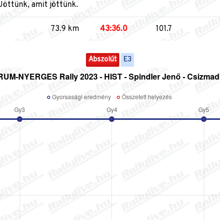
Jöttünk, amit jöttünk.
73.9 km
43:36.0
101.7
Abszolút
E3