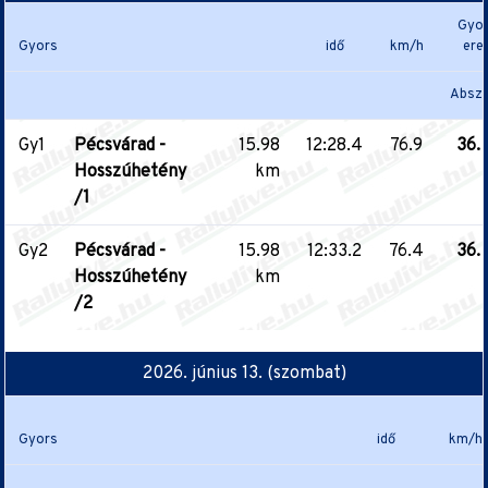
Gyor
Gyors
idő
km/h
ere
Absz.
Gy1
Pécsvárad -
15.98
12:28.4
76.9
36.
Hosszúhetény
km
/1
Gy2
Pécsvárad -
15.98
12:33.2
76.4
36.
Hosszúhetény
km
/2
2026. június 13. (szombat)
Gyors
idő
km/h