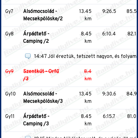
Gy7
Alsómocsolád -
13.45
9:26.5
85.5
Mecsekpölöske/2
km
Gy8
Árpádtető -
8.45
6:10.4
82.1
Camping /2
km
14:47 Jól éreztük, tetszett nagyon, és folyam
Gy9
Szentkút - Orfű
8.4
/3
km
Gy10
Alsómocsolád -
13.45
9:30.6
84.9
Mecsekpölöske/3
km
Gy11
Árpádtető -
8.45
6:15.7
81.0
Camping /3
km