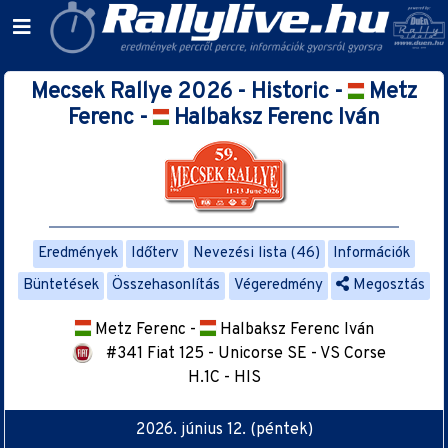
Mecsek Rallye 2026 - Historic -
Metz
Ferenc -
Halbaksz Ferenc Iván
Eredmények
Időterv
Nevezési lista (46)
Információk
Büntetések
Összehasonlítás
Végeredmény
Megosztás
Metz Ferenc -
Halbaksz Ferenc Iván
#341 Fiat 125 - Unicorse SE - VS Corse
H.1C - HIS
2026. június 12. (péntek)