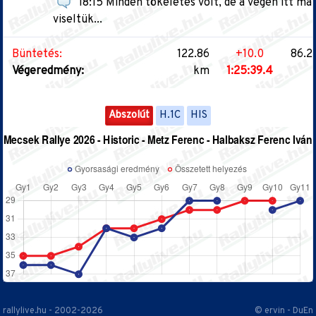
18:15 Minden tökéletes volt, de a végén itt m
viseltük...
Büntetés:
122.86
+10.0
86.2
Végeredmény:
km
1:25:39.4
Abszolút
H.1C
HIS
rallylive.hu - 2002-2026
© ervin - DuEn