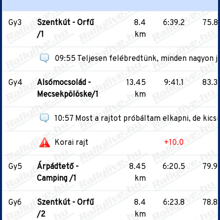
Gy3
Szentkút - Orfű
8.4
6:39.2
75.8
/1
km
09:55 Teljesen felébredtünk, minden nagyon jó
Gy4
Alsómocsolád -
13.45
9:41.1
83.3
Mecsekpölöske/1
km
10:57 Most a rajtot próbáltam elkapni, de kics
Korai rajt
+10.0
Gy5
Árpádtető -
8.45
6:20.5
79.9
Camping /1
km
Gy6
Szentkút - Orfű
8.4
6:23.8
78.8
/2
km