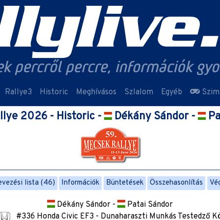
Rallye3
Historic
Meghívásos
Szlalom
Egyéb
Szim
lye 2026 - Historic -
Dékány Sándor -
Pa
vezési lista (46)
Információk
Büntetések
Összehasonlítás
Vé
Dékány Sándor -
Patai Sándor
#336 Honda Civic EF3 - Dunaharaszti Munkás Testedző K