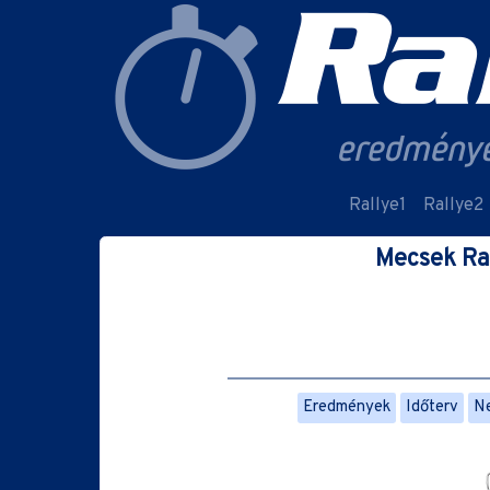
Rallye1
Rallye2
Mecsek Ral
Eredmények
Időterv
Ne