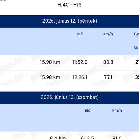
H.4C - HIS
2026. június 12. (péntek)
idő
km/h
Gy
Ab
15.98 km
11:52.0
80.8
2
15.98 km
12:26.1
77.1
3
2026. június 13. (szombat)
idő
km/h
8.4 km
6:13.5
81.0