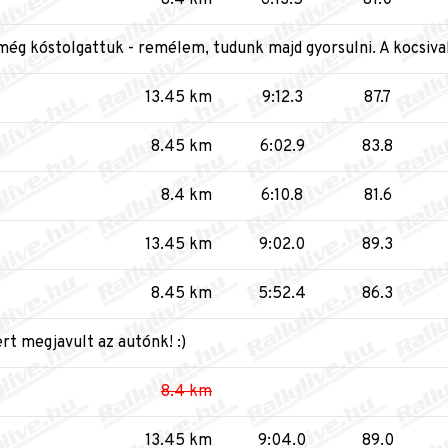
 még kóstolgattuk - remélem, tudunk majd gyorsulni. A kocsiv
13.45 km
9:12.3
87.7
8.45 km
6:02.9
83.8
8.4 km
6:10.8
81.6
13.45 km
9:02.0
89.3
8.45 km
5:52.4
86.3
rt megjavult az autónk! :)
8.4 km
13.45 km
9:04.0
89.0