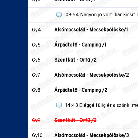
09:54 Nagyon jó volt, bár kicsit
Gy4
Alsómocsolád - Mecsekpölöske/1
Gy5
Árpádtető - Camping /1
Gy6
Szentkút - Orfű /2
Gy7
Alsómocsolád - Mecsekpölöske/2
Gy8
Árpádtető - Camping /2
14:43 Eléggé fülig ér a szánk, me
Gy9
Szentkút - Orfű /3
Gy10
Alsómocsolád - Mecsekpölöske/3