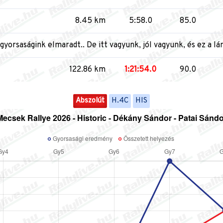
8.45 km
5:58.0
85.0
gyorsaságink elmaradt.. De itt vagyunk, jól vagyunk, és ez a lá
122.86 km
1:21:54.0
90.0
Abszolút
H.4C
HIS