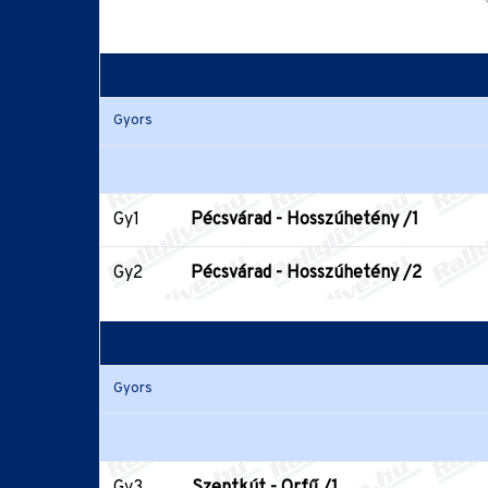
Gyors
Gy1
Pécsvárad - Hosszúhetény /1
Gy2
Pécsvárad - Hosszúhetény /2
Gyors
Gy3
Szentkút - Orfű /1