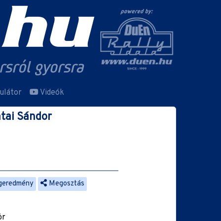
ulátor
Videók
tai Sándor
geredmény
Megosztás
ör