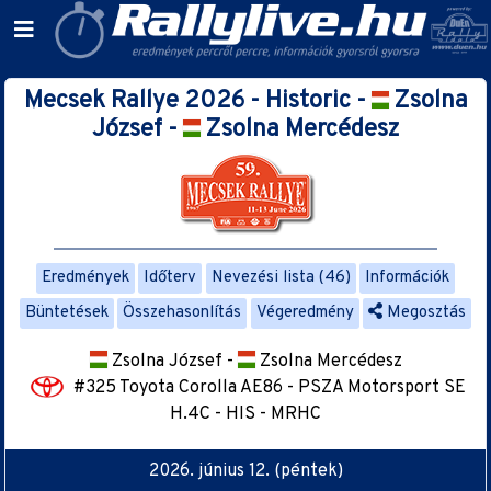
Mecsek Rallye 2026 - Historic -
Zsolna
József -
Zsolna Mercédesz
Eredmények
Időterv
Nevezési lista (46)
Információk
Büntetések
Összehasonlítás
Végeredmény
Megosztás
Zsolna József -
Zsolna Mercédesz
#325 Toyota Corolla AE86 - PSZA Motorsport SE
H.4C - HIS - MRHC
2026. június 12. (péntek)