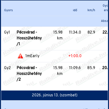
Gyo
Gyors
idő
km/h
er
Absz.
Gy1
Pécsvárad -
15.98
11:34.0
82.9
22.
Hosszúhetény
km
/1
1mEarly
+1:00.0
Gy2
Pécsvárad -
15.98
11:09.6
85.9
20.
Hosszúhetény
km
/2
2026. június 13. (szombat)