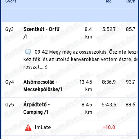
Gyors
idő
km/h
Gy3
Szentkút - Orfű
8.4
5:52.7
85.7
/1
km
09:42 Megy még az összeszokás. Őszinte lesze
kézifék, és az utolsó kanyarokban vettem észre, d
rosszat... :)
Gy4
Alsómocsolád -
13.45
8:36.9
93.7
Mecsekpölöske/1
km
Gy5
Árpádtető -
8.45
5:43.5
88.6
Camping /1
km
1mLate
+10.0