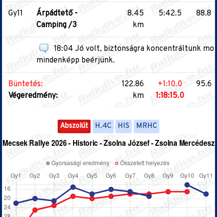
Gy11
Árpádtető -
8.45
5:42.5
88.8
Camping /3
km
18:04 Jó volt, biztonságra koncentráltunk mos
mindenképp beérjünk.
Büntetés:
122.86
+1:10.0
95.6
Végeredmény:
km
1:18:15.0
Abszolút
H.4C
HIS
MRHC