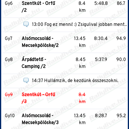
Gy6
Szentkút - Orfű
8.4
5:48.8
86.7
/2
km
13:00 Fog ez menni! :) Zsigulival jobban ment..
Gy7
Alsómocsolád -
13.45
8:30.4
94.9
Mecsekpölöske/2
km
Gy8
Árpádtető -
8.45
5:37.9
90.0
Camping /2
km
14:37 Hullámzik, de kezdünk összeszokni.
Gy9
Szentkút - Orfű
8.4
/3
km
Gy10
Alsómocsolád -
13.45
8:28.7
95.2
Mecsekpölöske/3
km