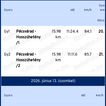
Gyor
Gyors
idő
km/h
ere
Absz.
Gy1
Pécsvárad -
15.98
11:24.4
84.1
20.
Hosszúhetény
km
/1
Gy2
Pécsvárad -
15.98
11:11.6
85.7
21.
Hosszúhetény
km
/2
2026. június 13. (szombat)
Gyors
idő
km/h