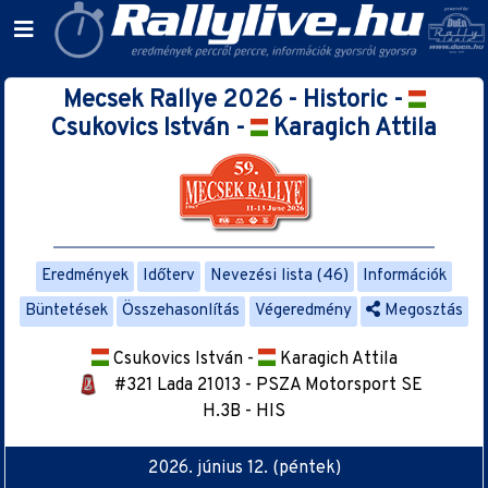
Mecsek Rallye 2026 - Historic -
Csukovics István -
Karagich Attila
Eredmények
Időterv
Nevezési lista (46)
Információk
Büntetések
Összehasonlítás
Végeredmény
Megosztás
Csukovics István -
Karagich Attila
#321 Lada 21013 - PSZA Motorsport SE
H.3B - HIS
2026. június 12. (péntek)