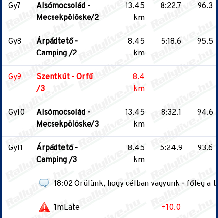
Gy7
Alsómocsolád -
13.45
8:22.7
96.3
Mecsekpölöske/2
km
Gy8
Árpádtető -
8.45
5:18.6
95.5
Camping /2
km
Gy9
Szentkút - Orfű
8.4
/3
km
Gy10
Alsómocsolád -
13.45
8:32.1
94.6
Mecsekpölöske/3
km
Gy11
Árpádtető -
8.45
5:24.9
93.6
Camping /3
km
18:02 Örülünk, hogy célban vagyunk - főleg a t
1mLate
+10.0