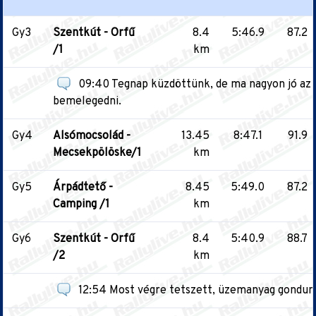
Gy3
Szentkút - Orfű
8.4
5:46.9
87.2
/1
km
09:40 Tegnap küzdöttünk, de ma nagyon jó az a
bemelegedni.
Gy4
Alsómocsolád -
13.45
8:47.1
91.9
Mecsekpölöske/1
km
Gy5
Árpádtető -
8.45
5:49.0
87.2
Camping /1
km
Gy6
Szentkút - Orfű
8.4
5:40.9
88.7
/2
km
12:54 Most végre tetszett, üzemanyag gondunk 