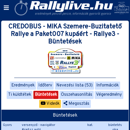
CREDOBUS - MIKA Szemere-Buzitatető
Rallye a Paket007 kupáért - Rallye3 -
Büntetések
Eredmények
Időterv
Nevezési lista (53)
Információk
Ti küldtétek
Büntetések
Összehasonlítás
Végeredmény
Videók
Megosztás
Büntetések
Gyors
versenyző - navigátor
kat.
büntetés
#rajt.sz autó
oka