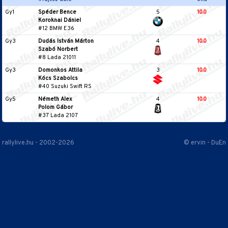
Gy1
Spéder Bence
5
10.0
Koroknai Dániel
#12 BMW E36
Gy3
Dudás István Márton
4
10.0
Szabó Norbert
#8 Lada 21011
Gy3
Domonkos Attila
3
10.0
Kócs Szabolcs
#40 Suzuki Swift RS
Gy5
Németh Alex
4
10.0
Polom Gábor
#37 Lada 2107
rallylive.hu - 2002-2026
© ervin - DuEn