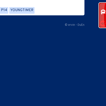
 P14
YOUNGTIMER
© ervin - DuEn