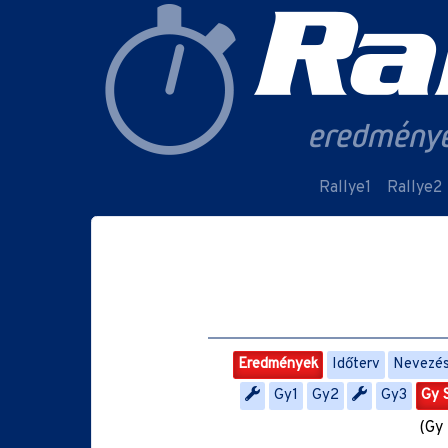
Rallye1
Rallye2
Eredmények
Időterv
Nevezési
Gy1
Gy2
Gy3
Gy 
(Gy 