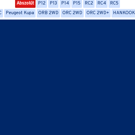
Abszolút
P12
P13
P14
P15
RC2
RC4
RC5
C
Peugeot Kupa
ORB 2WD
ORC 2WD
ORC 2WD+
HANKOOK