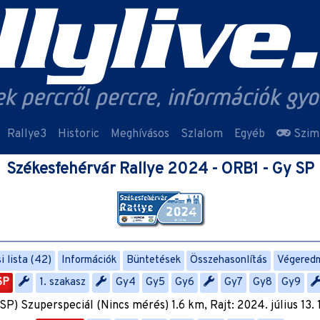
Rallye3
Historic
Meghívásos
Szlalom
Egyéb
Szim
Székesfehérvár Rallye 2024 - ORB1 - Gy SP
 lista (42)
Információk
Büntetések
Összehasonlítás
Végered
SP
1. szakasz
Gy4
Gy5
Gy6
Gy7
Gy8
Gy9
SP) Szuperspeciál (Nincs mérés) 1.6 km, Rajt: 2024. július 13. 