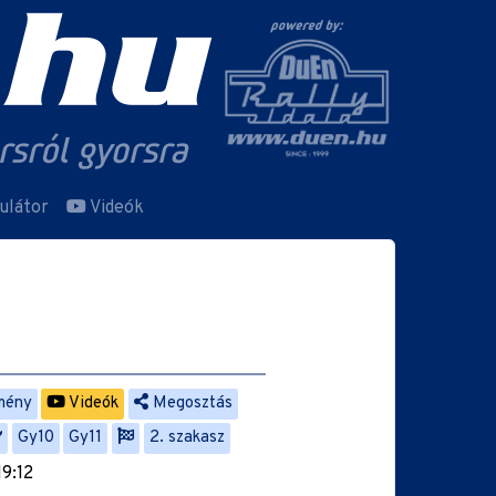
ulátor
Videók
mény
Videók
Megosztás
Gy10
Gy11
2. szakasz
19:12