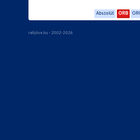
Abszolút
ORB
OR
rallylive.hu - 2002-2026