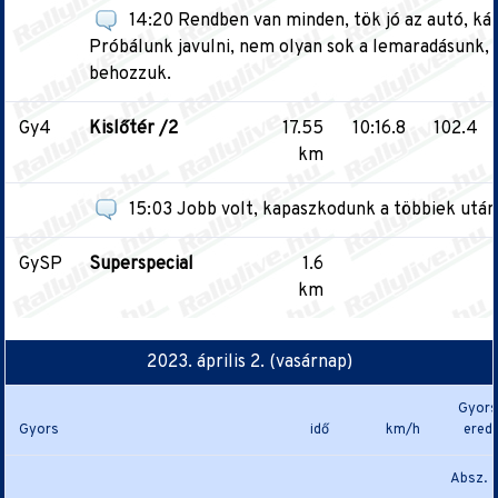
14:20 Rendben van minden, tök jó az autó, kár 
Próbálunk javulni, nem olyan sok a lemaradásunk, 
behozzuk.
Gy4
Kislőtér /2
17.55
10:16.8
102.4
km
15:03 Jobb volt, kapaszkodunk a többiek után
GySP
Superspecial
1.6
km
2023. április 2. (vasárnap)
Gyors
Gyors
idő
km/h
ered
Absz.