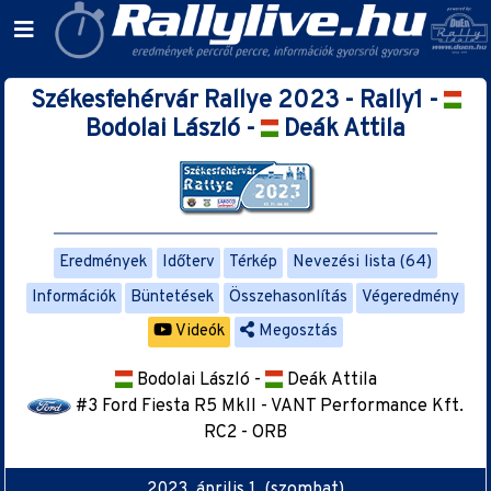
Székesfehérvár Rallye 2023 - Rally1 -
Bodolai László -
Deák Attila
Eredmények
Időterv
Térkép
Nevezési lista (64)
Információk
Büntetések
Összehasonlítás
Végeredmény
Videók
Megosztás
Bodolai László -
Deák Attila
#3 Ford Fiesta R5 MkII - VANT Performance Kft.
RC2 - ORB
2023. április 1. (szombat)