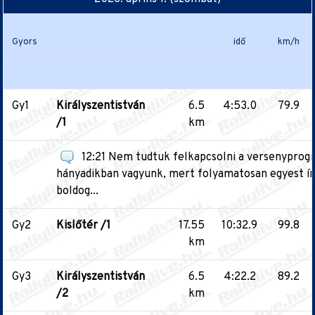
Gyors
idő
km/h
Gy1
Királyszentistván
6.5
4:53.0
79.9
/1
km
12:21 Nem tudtuk felkapcsolni a versenypro
hányadikban vagyunk, mert folyamatosan egyest ír
boldog...
Gy2
Kislőtér /1
17.55
10:32.9
99.8
km
Gy3
Királyszentistván
6.5
4:22.2
89.2
/2
km