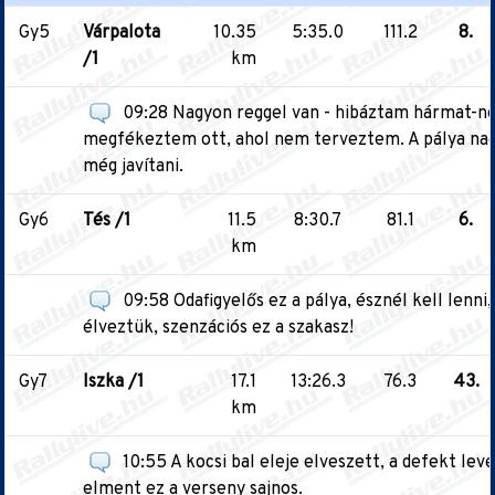
Gy5
Várpalota
10.35
5:35.0
111.2
8.
/1
km
09:28 Nagyon reggel van - hibáztam hármat-n
megfékeztem ott, ahol nem terveztem. A pálya nagy
még javítani.
Gy6
Tés /1
11.5
8:30.7
81.1
6.
km
09:58 Odafigyelős ez a pálya, észnél kell lenni
élveztük, szenzációs ez a szakasz!
Gy7
Iszka /1
17.1
13:26.3
76.3
43.
km
10:55 A kocsi bal eleje elveszett, a defekt le
elment ez a verseny sajnos.