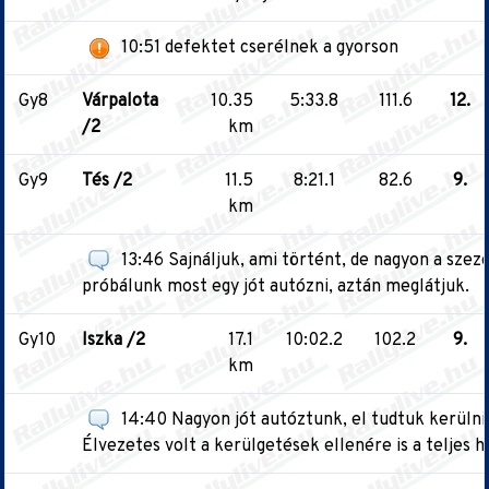
10:51 defektet cserélnek a gyorson
Gy8
Várpalota
10.35
5:33.8
111.6
12.
/2
km
Gy9
Tés /2
11.5
8:21.1
82.6
9.
km
13:46 Sajnáljuk, ami történt, de nagyon a szez
próbálunk most egy jót autózni, aztán meglátjuk.
Gy10
Iszka /2
17.1
10:02.2
102.2
9.
km
14:40 Nagyon jót autóztunk, el tudtuk kerülni
Élvezetes volt a kerülgetések ellenére is a teljes h