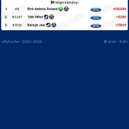
Végeredmény:
1.
#8
Biró-Ambrus Roland
41:10.084
2.
#5287
Tóth Péter
+11.280
3.
#1506
Balogh Jani
+17.849
rallylive.hu - 2002-2026
© ervin - DuEn