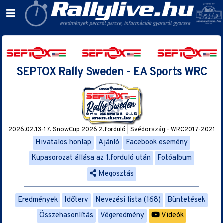
SEPTOX Rally Sweden - EA Sports WRC
2026.02.13-17. SnowCup 2026 2.forduló | Svédország - WRC2017-2021
Hivatalos honlap
Ajánló
Facebook esemény
Kupasorozat állása az 1.forduló után
Fotóalbum
Megosztás
Eredmények
Időterv
Nevezési lista (168)
Büntetések
Összehasonlítás
Végeredmény
Videók