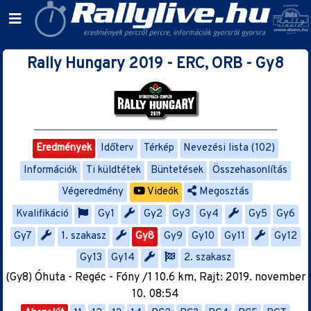
Rally Hungary 2019 - ERC, ORB - Gy8
Eredmények
Időterv
Térkép
Nevezési lista (102)
Információk
Ti küldtétek
Büntetések
Összehasonlítás
Végeredmény
Videók
Megosztás
Kvalifikáció
Gy1
Gy2
Gy3
Gy4
Gy5
Gy6
Gy7
1. szakasz
Gy8
Gy9
Gy10
Gy11
Gy12
Gy13
Gy14
2. szakasz
(Gy8) Óhuta - Regéc - Fóny /1 10.6 km, Rajt: 2019. november
10. 08:54