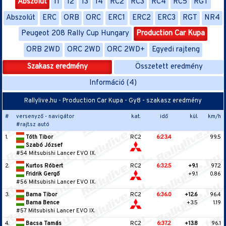
Abszolút
11
12
13
14
RC2
RC3
RC4
RC5
RGT
Abszolút
ERC
ORB
ORC
ERC1
ERC2
ERC3
RGT
NR4
Peugeot 208 Rally Cup Hungary
Production Car Kupa
ORB 2WD
ORC 2WD
ORC 2WD+
Egyedi rajteng
Szakasz eredmény
Összetett eredmény
Információ (4)
Rallylive.hu - Production Car Kupa - Gy8 - szakasz eredmény
#
versenyző - navigátor
kat.
idő
kül.
km/h
#rajt.sz autó
1.
Tóth Tibor
RC2
6:23.4
99.5
Szabó József
#54 Mitsubishi Lancer EVO IX.
2.
Kurtos Róbert
RC2
6:32.5
+9.1
97.2
Fridrik Gergő
+9.1
0.86
#56 Mitsubishi Lancer EVO IX.
3.
Barna Tibor
RC2
6:36.0
+12.6
96.4
Barna Bence
+3.5
1.19
#57 Mitsubishi Lancer EVO IX.
4.
Bacsa Tamás
RC2
6:37.2
+13.8
96.1