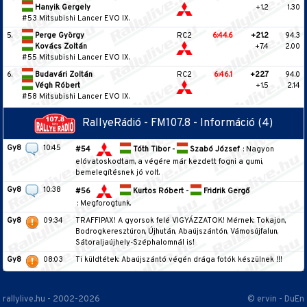
Hanyik Gergely
+1.2
1.30
#53 Mitsubishi Lancer EVO IX.
5.
Perge György
RC2
6:44.6
+21.2
94.3
Kovács Zoltán
+7.4
2.00
#55 Mitsubishi Lancer EVO IX.
6.
Budavári Zoltán
RC2
6:46.1
+22.7
94.0
Végh Róbert
+1.5
2.14
#58 Mitsubishi Lancer EVO IX.
RallyeRádió - FM107.8 -
Információ (4)
Gy8
10:45
#54
Tóth Tibor -
Szabó József
: Nagyon
elóvatoskodtam, a végére már kezdett fogni a gumi,
bemelegítésnek jó volt.
Gy8
10:38
#56
Kurtos Róbert -
Fridrik Gergő
: Megforogtunk.
Gy8
09:34
TRAFFIPAX! A gyorsok felé VIGYÁZZATOK! Mérnek: Tokajon,
Bodrogkeresztúron, Újhután, Abaújszántón, Vámosújfalun,
Sátoraljaújhely-Széphalomnál is!
Gy8
08:03
Ti küldtétek: Abaújszántó végén drága fotók készülnek ‼️!
rallylive.hu - 2002-2026
© ervin - DuEn