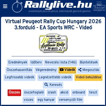
Virtual Peugeot Rally Cup Hungary 2026
3.forduló - EA Sports WRC - Videó
Eredmények
Időterv
Nevezési lista (146)
Büntetések
Összehasonlítás
Végeredmény
Videók
Megosztás
Legfrissebb videók
Legnézettebb videók
Videó beküldése
Keresés
Összes
összefoglaló
crash
akció
onboard
teszt
vicces
egy kanyar
versenyzői film