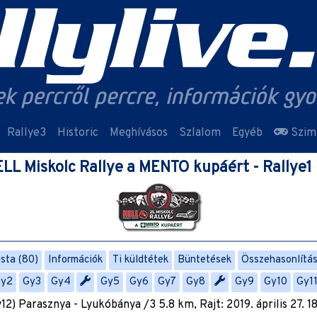
Rallye3
Historic
Meghívásos
Szlalom
Egyéb
Szim
ELL Miskolc Rallye a MENTO kupáért - Rallye1 
ista (80)
Információk
Ti küldtétek
Büntetések
Összehasonlítá
Gy2
Gy3
Gy4
Gy5
Gy6
Gy7
Gy8
Gy9
Gy10
Gy1
12) Parasznya - Lyukóbánya /3 5.8 km, Rajt: 2019. április 27. 1