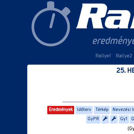
Rallye1
Rallye2
25. H
Eredmények
Időterv
Térkép
Nevezési l
GyPR
Gy1
(Gy