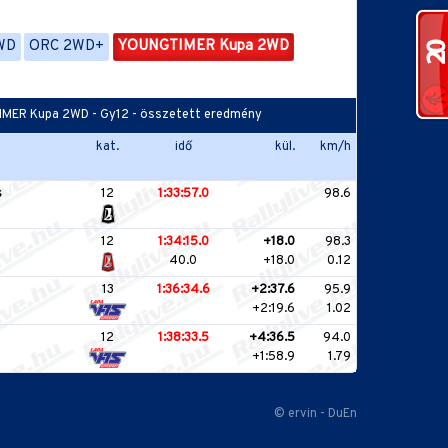
WD
ORC 2WD+
YOUNGTIMER Kupa 2WD
TIMER Kupa 2WD - Gy12 - összetett eredmény
kat.
idő
kül.
km/h
s
12
1:33:57.0
98.6
12
1:34:15.0
+18.0
98.3
40.0
+18.0
0.12
13
1:36:34.6
+2:37.6
95.9
+2:19.6
1.02
12
1:38:33.5
+4:36.5
94.0
+1:58.9
1.79
© ervin - DuEn