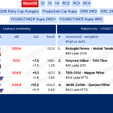
Abszolút
12
13
14
RC2
RC3
RC4
208 Rally Cup Hungary
Production Car Kupa
ORB 2WD
ORC 2
YOUNGTIMER Kupa 2WD+
YOUNGTIMER Kupa 4WD
2 - szakasz eredmény
Rallylive.hu - YOUNG
t.
idő
kül.
km/h
#
versenyző - navigátor
#rajt.sz autó
2
3:05.6
112.5
1.
Bodogán Ferenc
-
Molnár Tamá
#61 Lada 2105
2
3:13.1
+7.5
108.1
2.
Fenyvesi Gábor
-
Tóth Tibor
+7.5
1.29
#51 Lada 2101
2
3:14.9
+9.3
107.1
3.
Tóth Ottó
-
Magyar Péter
+1.8
1.60
#54 Lada VFTS
3
3:20.8
+15.2
104.0
4.
Veréb Zoltán
-
Eperjesi Péter
+5.9
2.62
#63 Lada VFTS