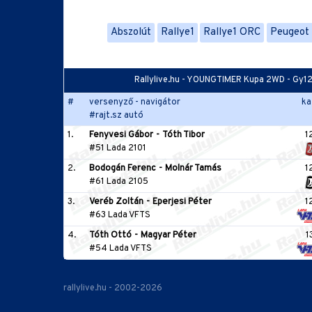
Abszolút
Rallye1
Rallye1 ORC
Peugeot 
Rallylive.hu - YOUNGTIMER Kupa 2WD - Gy1
#
versenyző - navigátor
ka
#rajt.sz autó
1.
Fenyvesi Gábor
-
Tóth Tibor
1
#51 Lada 2101
2.
Bodogán Ferenc
-
Molnár Tamás
1
#61 Lada 2105
3.
Veréb Zoltán
-
Eperjesi Péter
1
#63 Lada VFTS
4.
Tóth Ottó
-
Magyar Péter
1
#54 Lada VFTS
rallylive.hu - 2002-2026