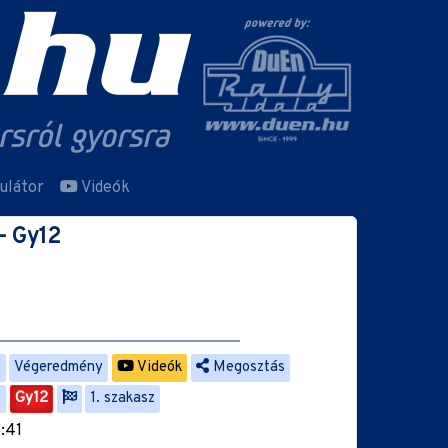
ulátor
Videók
- Gy12
s
Végeredmény
Videók
Megosztás
1
Gy12
1. szakasz
8:41