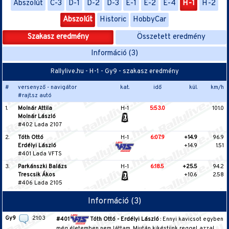
Abszolút
C-3
D-1
D-2
D-3
E-1
E-2
E-4
H-1
H-2
Abszolút
Historic
HobbyCar
Szakasz eredmény
Összetett eredmény
Információ (3)
Rallylive.hu - H-1 - Gy9 - szakasz eredmény
#
versenyző - navigátor
kat.
idő
kül.
km/h
#rajt.sz autó
1.
Molnár Attila
H-1
5:53.0
101.0
Molnár László
#402 Lada 2107
2.
Tóth Ottó
H-1
6:07.9
+14.9
96.9
Erdélyi László
+14.9
1.51
#401 Lada VFTS
3.
Parkánszki Balázs
H-1
6:18.5
+25.5
94.2
Trescsik Ákos
+10.6
2.58
#406 Lada 2105
Információ (3)
Gy9
21:03
#401
Tóth Ottó - Erdélyi László
: Ennyi kavicsot egyben
még életemben nem láttam.. Miután kikéstünk reggel, azzal