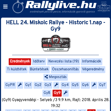
HELL 24. Miskolc Rallye - Historic 1.nap -
Gy9
Eredmények
Időterv
Nevezési lista (19)
Információk
Ti küldtétek
Büntetések
Összehasonlítás
Végeredmény
Megosztás
GyPR
Gy1
Gy2
Gy3
Gy4
Gy5
Gy6
Gy7
Gy8
Gy9
(Gy9) Gyagyvendégi - Selyeb /3 9.9 km, Rajt: 2018. április 28.
19:32