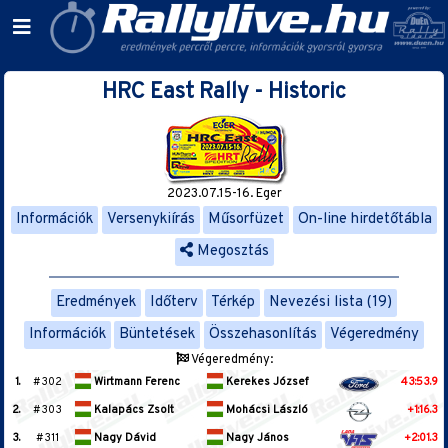
HRC East Rally - Historic
2023.07.15-16. Eger
Információk
Versenykiírás
Műsorfüzet
On-line hirdetőtábla
Megosztás
Eredmények
Időterv
Térkép
Nevezési lista (19)
Információk
Büntetések
Összehasonlítás
Végeredmény
Végeredmény:
1.
#302
Wirtmann Ferenc
Kerekes József
43:53.9
2.
#303
Kalapács Zsolt
Mohácsi László
+1:16.3
3.
#311
Nagy Dávid
Nagy János
+2:01.3