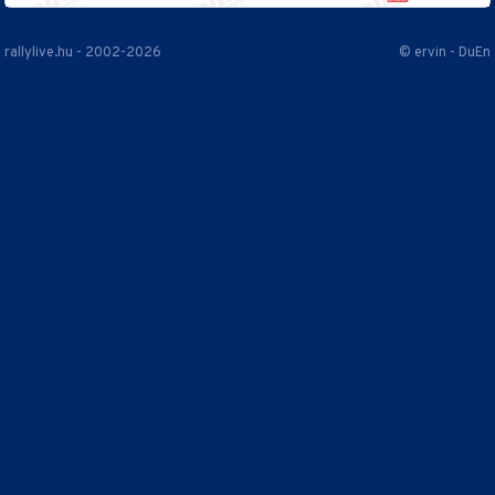
rallylive.hu - 2002-2026
© ervin - DuEn