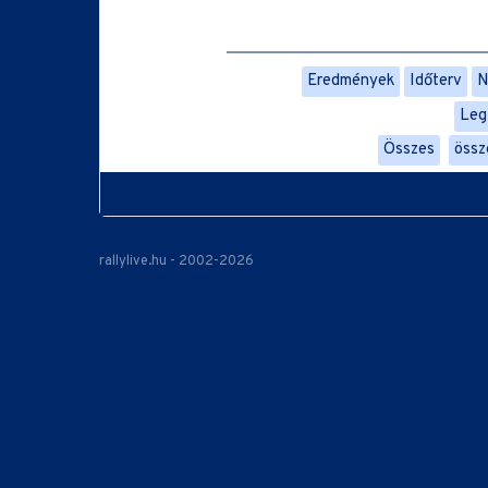
Eredmények
Időterv
N
Leg
Összes
össz
rallylive.hu - 2002-2026