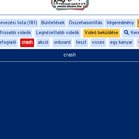
evezési lista (181)
Büntetések
Összehasonlítás
Végeredmény
frissebb videók
Legnézettebb videók
Videó beküldése
Ker
efoglaló
crash
akció
onboard
teszt
vicces
egy kanyar
crash