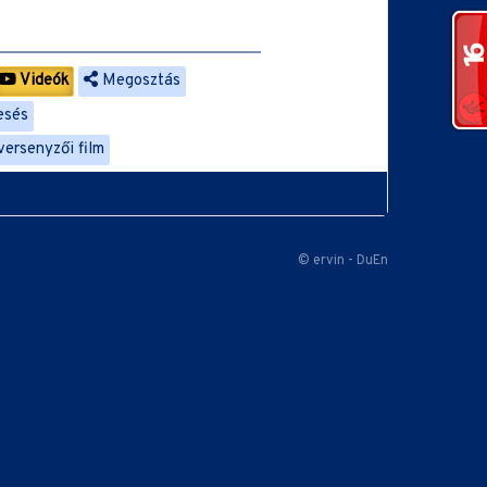
Videók
Megosztás
esés
versenyzői film
© ervin - DuEn