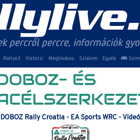
Rallye3
Historic
Meghívásos
Szlalom
Egyéb
Szim
DOBOZ Rally Croatia - EA Sports WRC - Videó