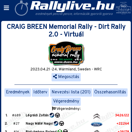
CRAIG BREEN Memorial Rally - Dirt Rally
2.0 - Virtuál
2023.04.21-24. Wärmland, Sweden - WRC
Megosztás
Eredmények
Időterv
Nevezési lista (201)
Összehasonlítás
Végeredmény
Végeredmény:
1.
#689
Légrádi Zoltán
34:26.122
2.
#27
Nagy Máté Nagyi
+22.264