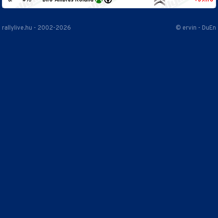
3.
#16
Biró-Ambrus Roland
+39.178
rallylive.hu - 2002-2026
© ervin - DuEn