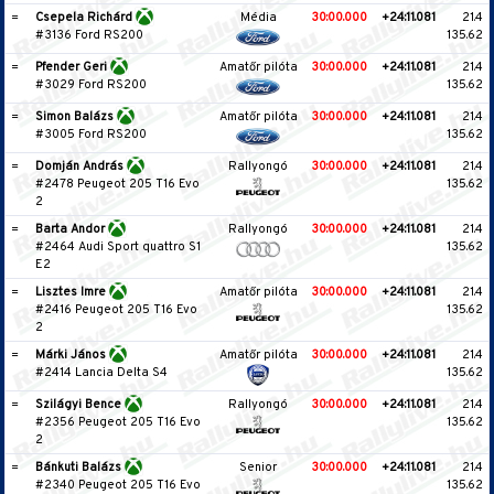
=
Csepela Richárd
Média
30:00.000
+24:11.081
21.4
#3136 Ford RS200
135.62
=
Pfender Geri
Amatőr pilóta
30:00.000
+24:11.081
21.4
#3029 Ford RS200
135.62
=
Simon Balázs
Amatőr pilóta
30:00.000
+24:11.081
21.4
#3005 Ford RS200
135.62
=
Domján András
Rallyongó
30:00.000
+24:11.081
21.4
#2478 Peugeot 205 T16 Evo
135.62
2
=
Barta Andor
Rallyongó
30:00.000
+24:11.081
21.4
#2464 Audi Sport quattro S1
135.62
E2
=
Lisztes Imre
Amatőr pilóta
30:00.000
+24:11.081
21.4
#2416 Peugeot 205 T16 Evo
135.62
2
=
Márki János
Amatőr pilóta
30:00.000
+24:11.081
21.4
#2414 Lancia Delta S4
135.62
=
Szilágyi Bence
Rallyongó
30:00.000
+24:11.081
21.4
#2356 Peugeot 205 T16 Evo
135.62
2
=
Bánkuti Balázs
Senior
30:00.000
+24:11.081
21.4
#2340 Peugeot 205 T16 Evo
135.62