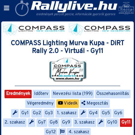
COMPASS Lighting Murva Kupa - DiRT
Rally 2.0 - Virtuál - Gy11
Eredmények
Időterv
Nevezési lista (199)
Összehasonlítás
Végeredmény
Videók
Megosztás
Gy1
Gy2
Gy3
1. szakasz
Gy4
Gy5
Gy6
2. szakasz
Gy7
Gy8
Gy9
3. szakasz
Gy10
Gy11
Gy12
4. szakasz