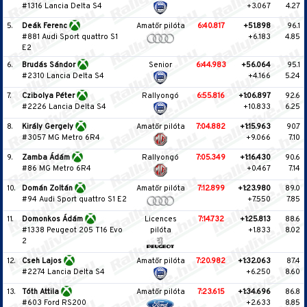
#1316 Lancia Delta S4
+3.067
4.27
5.
Deák Ferenc
Amatőr pilóta
6:40.817
+51.898
96.1
#881 Audi Sport quattro S1
+6.183
4.85
E2
6.
Brudás Sándor
Senior
6:44.983
+56.064
95.1
#2310 Lancia Delta S4
+4.166
5.24
7.
Czibolya Péter
Rallyongó
6:55.816
+1:06.897
92.6
#2226 Lancia Delta S4
+10.833
6.25
8.
Király Gergely
Amatőr pilóta
7:04.882
+1:15.963
90.7
#3057 MG Metro 6R4
+9.066
7.10
9.
Zamba Ádám
Rallyongó
7:05.349
+1:16.430
90.6
#86 MG Metro 6R4
+0.467
7.14
10.
Domán Zoltán
Amatőr pilóta
7:12.899
+1:23.980
89.0
#94 Audi Sport quattro S1 E2
+7.550
7.85
11.
Domonkos Ádám
Licences
7:14.732
+1:25.813
88.6
#1338 Peugeot 205 T16 Evo
pilóta
+1.833
8.02
2
12.
Cseh Lajos
Amatőr pilóta
7:20.982
+1:32.063
87.4
#2274 Lancia Delta S4
+6.250
8.60
13.
Tóth Attila
Amatőr pilóta
7:23.615
+1:34.696
86.8
#603 Ford RS200
+2.633
8.85