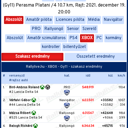
(Gy11) Perasma Platani /4 10.7 km, Rajt: 2021. december 19.
20:00
Abszolút
Amatőr pilóta
Licences pilóta
Média
Navigátor
PRO
Rallyongó
Senior
Szerelő
Abszolút
Amatőr szimulátoros
PS4
XBOX
PC
kormány
kontroller
billentyűzet
Szakasz eredmény
Összetett eredmény
Rallylive.hu - XBOX - Gy11 - szakasz eredmény
#
versenyző
kat.
idő
kül.
km/h
#rajt.sz autó
1.
Biró-Ambrus Roland
PRO
5:48.919
110.4
#2 Lancia Delta S4
2.
Várfalvi Gábor
Navigátor
6:22.501
+33.582
100.7
#44 Lancia Delta S4
+33.582
3.14
3.
Mázsa Róbert
Rallyongó
6:31.567
+42.648
98.4
#525 Lancia Delta S4
+9.066
3.99
4.
Balogh Richárd
Rallyongó
6:34.634
+45.715
97.6