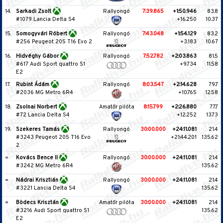
14.
Sarkadi Zsolt
Rallyongó
7:39.865
+1:50.946
83.8
#1079 Lancia Delta S4
+16.250
10.37
15.
Somogyvári Róbert
Rallyongó
7:43.048
+1:54.129
83.2
#256 Peugeot 205 T16 Evo 2
+3.183
10.67
16.
Hidvéghy Gábor
Rallyongó
7:52.782
+2:03.863
81.5
#617 Audi Sport quattro S1
+9.734
11.58
E2
17.
Rubint Ádám
Rallyongó
8:03.547
+2:14.628
79.7
#2036 MG Metro 6R4
+10.765
12.58
18.
Zsolnai Norbert
Amatőr pilóta
8:15.799
+2:26.880
77.7
#72 Lancia Delta S4
+12.252
13.73
19.
Szekeres Tamás
Rallyongó
30:00.000
+24:11.081
21.4
#3243 Peugeot 205 T16 Evo
+21:44.201
135.62
2
=
Kovács Bence II
Rallyongó
30:00.000
+24:11.081
21.4
#3242 MG Metro 6R4
135.62
=
Nádrai Krisztián
Rallyongó
30:00.000
+24:11.081
21.4
#3221 Lancia Delta S4
135.62
=
Bödecs Krisztán
Amatőr pilóta
30:00.000
+24:11.081
21.4
#3216 Audi Sport quattro S1
135.62
E2