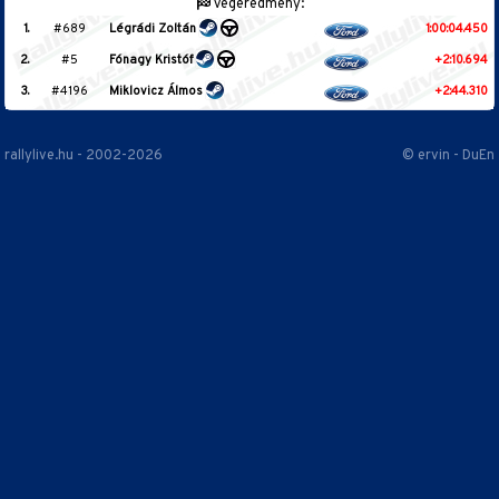
Végeredmény:
1.
#689
Légrádi Zoltán
1:00:04.450
2.
#5
Fónagy Kristóf
+2:10.694
3.
#4196
Miklovicz Álmos
+2:44.310
rallylive.hu - 2002-2026
© ervin - DuEn