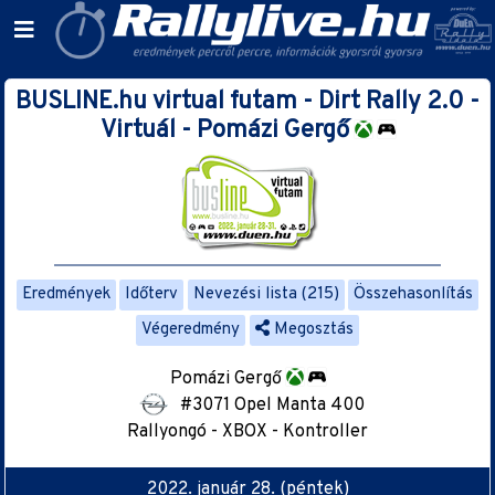
BUSLINE.hu virtual futam - Dirt Rally 2.0 -
Virtuál - Pomázi Gergő
Eredmények
Időterv
Nevezési lista (215)
Összehasonlítás
Végeredmény
Megosztás
Pomázi Gergő
#3071 Opel Manta 400
Rallyongó - XBOX - Kontroller
2022. január 28. (péntek)