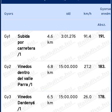
Gyorsas
Gyors
idő
km/h
eredmé
Absz.
Gy1
Subida
4.6
3:01.276
91.4
191.
por
km
carretera
/1
Gy2
Vinedos
6.8
15:00.000
27.2
183.
dentro
km
del valle
Parra /1
Gy3
Vinedos
6.5
15:00.000
26.0
178.
Dardenyá
km
/1