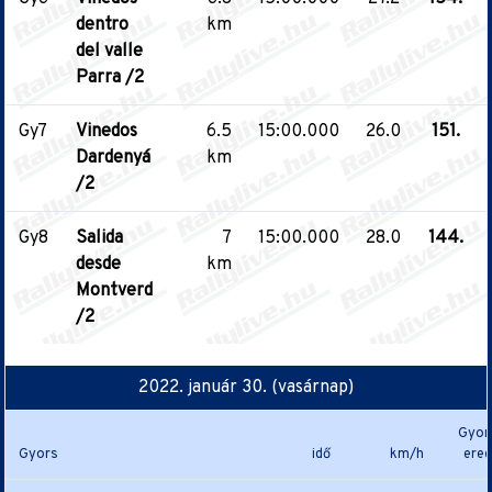
dentro
km
del valle
Parra /2
Gy7
Vinedos
6.5
15:00.000
26.0
151.
Dardenyá
km
/2
Gy8
Salida
7
15:00.000
28.0
144.
desde
km
Montverd
/2
2022. január 30. (vasárnap)
Gyor
Gyors
idő
km/h
ere