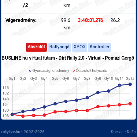
/2
km
Végeredmény:
99.6
3:48:01.276
26.2
km
Abszolút
Rallyongó
XBOX
Kontroller
rallylive.hu - 2002-2026
© ervin - DuEn