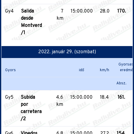
Gy4
Salida
7
15:00.000
28.0
170.
desde
km
Montverd
/1
2022. január 29. (szombat)
Gyorsas
Gyors
idő
km/h
eredmé
Absz.
Gy5
Subida
4.6
15:00.000
18.4
161.
por
km
carretera
/2
Gy6
Vinedos
6.8
15:00.000
27.2
154.