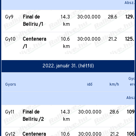
Absz.
Gy9
Final de
14.3
30:00.000
28.6
129.
Bellriu /1
km
Gy10
Centenera
10.6
30:00.000
21.2
125.
/1
km
2022. január 31. (hétfő)
Gyo
Gyors
idő
km/h
er
Absz
Gy11
Final de
14.3
30:00.000
28.6
109.
Bellriu /2
km
Gy12
Centenera
10.6
30:00.000
21.2
106.