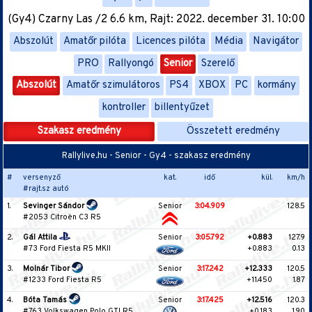
(Gy4) Czarny Las /2 6.6 km, Rajt: 2022. december 31. 10:00
Abszolút
Amatőr pilóta
Licences pilóta
Média
Navigátor
PRO
Rallyongó
Senior
Szerelő
Abszolút
Amatőr szimulátoros
PS4
XBOX
PC
kormány
kontroller
billentyűzet
Szakasz eredmény
Összetett eredmény
Rallylive.hu - Senior - Gy4 - szakasz eredmény
#
versenyző
kat.
idő
kül.
km/h
#rajt.sz autó
1.
Sevinger Sándor
Senior
3:04.909
128.5
#2053 Citroën C3 R5
2.
Gál Attila
Senior
3:05.792
+0.883
127.9
#73 Ford Fiesta R5 MKII
+0.883
0.13
3.
Molnár Tibor
Senior
3:17.242
+12.333
120.5
#1233 Ford Fiesta R5
+11.450
1.87
4.
Bóta Tamás
Senior
3:17.425
+12.516
120.3
#763 Volkswagen Polo GTI R5
+0.183
1.90