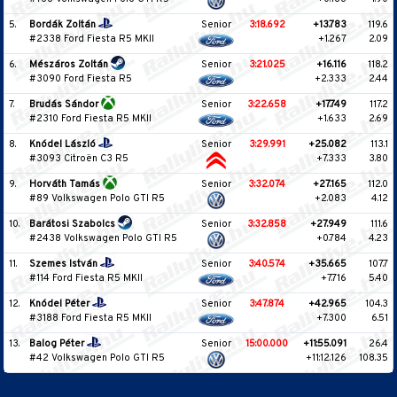
5.
Bordák Zoltán
Senior
3:18.692
+13.783
119.6
#2338 Ford Fiesta R5 MKII
+1.267
2.09
6.
Mészáros Zoltán
Senior
3:21.025
+16.116
118.2
#3090 Ford Fiesta R5
+2.333
2.44
7.
Brudás Sándor
Senior
3:22.658
+17.749
117.2
#2310 Ford Fiesta R5 MKII
+1.633
2.69
8.
Knódel László
Senior
3:29.991
+25.082
113.1
#3093 Citroën C3 R5
+7.333
3.80
9.
Horváth Tamás
Senior
3:32.074
+27.165
112.0
#89 Volkswagen Polo GTI R5
+2.083
4.12
10.
Barátosi Szabolcs
Senior
3:32.858
+27.949
111.6
#2438 Volkswagen Polo GTI R5
+0.784
4.23
11.
Szemes István
Senior
3:40.574
+35.665
107.7
#114 Ford Fiesta R5 MKII
+7.716
5.40
12.
Knódel Péter
Senior
3:47.874
+42.965
104.3
#3188 Ford Fiesta R5 MKII
+7.300
6.51
13.
Balog Péter
Senior
15:00.000
+11:55.091
26.4
#42 Volkswagen Polo GTI R5
+11:12.126
108.35