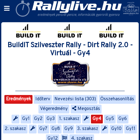
BuildIT Szilveszter Rally - Dirt Rally 2.0 -
Virtuál - Gy4
Eredmények
Időterv
Nevezési lista (303)
Összehasonlítás
Végeredmény
Megosztás
Gy1
Gy2
Gy3
1. szakasz
Gy4
Gy5
Gy6
2. szakasz
Gy7
Gy8
Gy9
3. szakasz
Gy10
Gy11
Gy12
4. szakasz