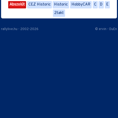
Abszolút
CEZ Historic
Historic
HobbyCAR
C
D
E
2takt
rallylive.hu - 2002-2026
© ervin - DuEn