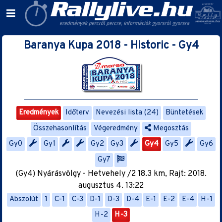
Baranya Kupa 2018 - Historic - Gy4
Eredmények
Időterv
Nevezési lista (24)
Büntetések
Összehasonlítás
Végeredmény
Megosztás
Gy0
Gy1
Gy2
Gy3
Gy4
Gy5
Gy6
Gy7
(Gy4) Nyárásvölgy - Hetvehely /2 18.3 km, Rajt: 2018.
augusztus 4. 13:22
Abszolút
1
C-1
C-3
D-1
D-3
D-4
E-1
E-2
E-4
H-1
H-2
H-3