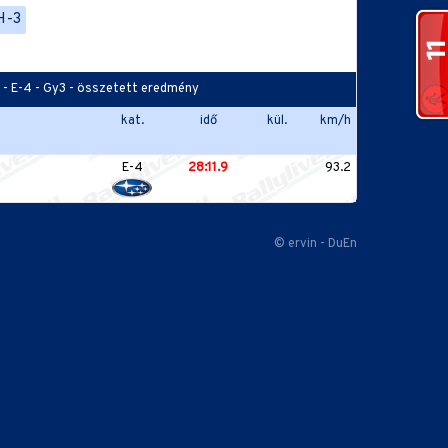
H-3
u - E-4 - Gy3 - összetett eredmény
kat.
idő
kül.
km/h
E-4
28:11.9
93.2
© ervin - DuEn