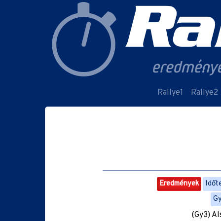
Rallye1
Rallye2
Eredmények
Időt
G
(Gy3) Al