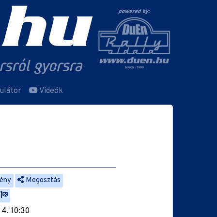
ulátor
Videók
ény
Megosztás
 4. 10:30