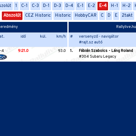
szolút
1
C-1
C-3
D-1
D-3
D-4
E-1
E-2
E-4
H-1
H-2
Abszolút
CEZ Historic
Historic
HobbyCAR
C
D
E
2takt
sz eredmény
Rallylive.h
at.
idő
kül.
km/h
#
versenyző - navigátor
#rajt.sz autó
-4
9:21.0
93.0
1.
Fábián Szabolcs
-
Láng Roland
#304 Subaru Legacy