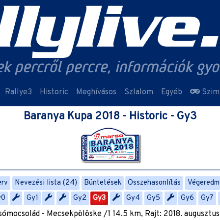
Rallye3
Historic
Meghívásos
Szlalom
Egyéb
Szim
Baranya Kupa 2018 - Historic - Gy3
erv
Nevezési lista (24)
Büntetések
Összehasonlítás
Végeredm
y0
Gy1
Gy2
Gy3
Gy4
Gy5
Gy6
Gy7
sómocsolád - Mecsekpölöske /1 14.5 km, Rajt: 2018. augusztus