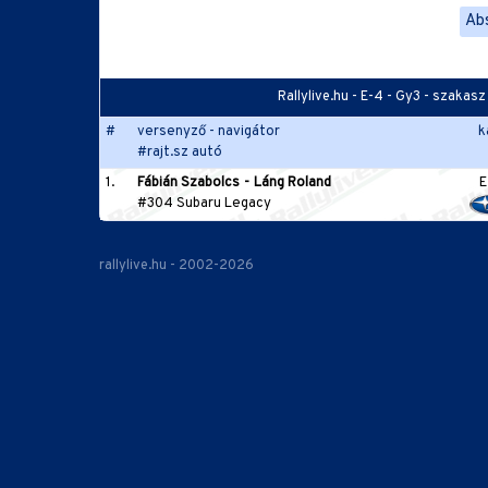
Ab
Rallylive.hu - E-4 - Gy3 - szaka
#
versenyző - navigátor
k
#rajt.sz autó
1.
Fábián Szabolcs
-
Láng Roland
E
#304 Subaru Legacy
rallylive.hu - 2002-2026