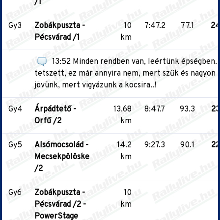
/1
Gy3
Zobákpuszta -
10
7:47.2
77.1
24
Pécsvárad /1
km
13:52 Minden rendben van, leértünk épségben. 
tetszett, ez már annyira nem, mert szűk és nagyon 
jövünk, mert vigyázunk a kocsira..!
Gy4
Árpádtető -
13.68
8:47.7
93.3
23
Orfű /2
km
Gy5
Alsómocsolád -
14.2
9:27.3
90.1
22
Mecsekpölöske
km
/2
Gy6
Zobákpuszta -
10
Pécsvárad /2 -
km
PowerStage