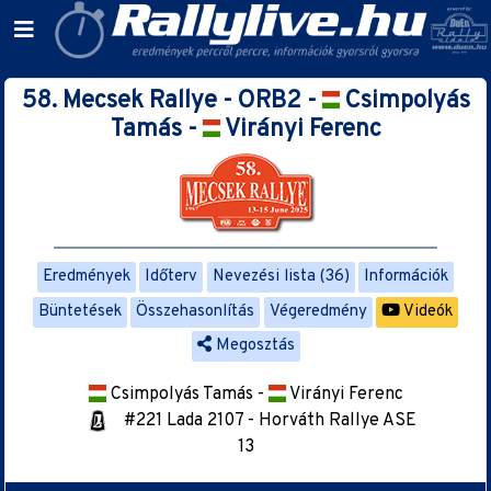
58. Mecsek Rallye - ORB2 -
Csimpolyás
Tamás -
Virányi Ferenc
Eredmények
Időterv
Nevezési lista (36)
Információk
Büntetések
Összehasonlítás
Végeredmény
Videók
Megosztás
Csimpolyás Tamás -
Virányi Ferenc
#221 Lada 2107 - Horváth Rallye ASE
13