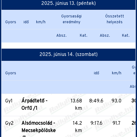
2025. június 13. (péntek)
Gyorsasági
Összetett
Gyors
idő
km/h
eredmény
helyezés
Absz.
Kat.
Absz.
Kat.
2025. június 14. (szombat)
Gy
Gyors
idő
km/h
e
Abs
Gy1
Árpádtető -
13.68
8:49.6
93.0
30
Orfű /1
km
Gy2
Alsómocsolád -
14.2
9:17.6
91.7
26
Mecsekpölöske
km