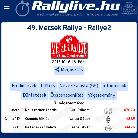
49. Mecsek Rallye - Rallye2
2015.10.16-18. Pécs
Megosztás
Eredmények
Időterv
Nevezési lista (55)
Információk
Büntetések
Összehasonlítás
Végeredmény
Végeredmény:
1.
#205
Neukirchner András
Guzi Róbert
47:02.3
2.
#212
Csomós Miklós
Varga Gábor
+33.9
3.
#214
Kaltenecker Balázs
Bakos István
+1:49.5