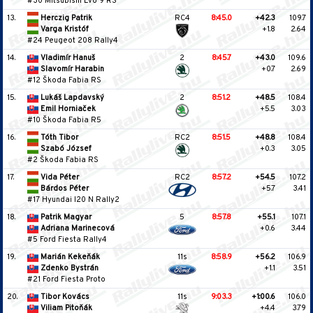
#30 Mitsubishi Evo 9 RS
13.
Herczig Patrik
RC4
8:45.0
+42.3
109.7
Varga Kristóf
+1.8
2.64
#24 Peugeot 208 Rally4
14.
Vladimír Hanuš
2
8:45.7
+43.0
109.6
Slavomír Harabin
+0.7
2.69
#12 Škoda Fabia RS
15.
Lukáš Lapdavský
2
8:51.2
+48.5
108.4
Emil Horniaček
+5.5
3.03
#10 Škoda Fabia R5
16.
Tóth Tibor
RC2
8:51.5
+48.8
108.4
Szabó József
+0.3
3.05
#2 Škoda Fabia RS
17.
Vida Péter
RC2
8:57.2
+54.5
107.2
Bárdos Péter
+5.7
3.41
#17 Hyundai I20 N Rally2
18.
Patrik Magyar
5
8:57.8
+55.1
107.1
Adriana Marinecová
+0.6
3.44
#5 Ford Fiesta Rally4
19.
Marián Kekeňák
11s
8:58.9
+56.2
106.9
Zdenko Bystrán
+1.1
3.51
#21 Ford Fiesta Proto
20.
Tibor Kovács
11s
9:03.3
+1:00.6
106.0
Viliam Pitoňák
+4.4
3.79