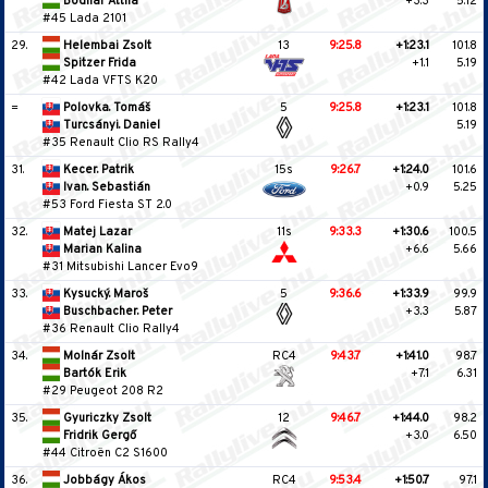
Bodnár Attila
+3.3
5.12
#45 Lada 2101
29.
Helembai Zsolt
13
9:25.8
+1:23.1
101.8
Spitzer Frida
+1.1
5.19
#42 Lada VFTS K20
=
Polovka. Tomáš
5
9:25.8
+1:23.1
101.8
Turcsányi. Daniel
5.19
#35 Renault Clio RS Rally4
31.
Kecer. Patrik
15s
9:26.7
+1:24.0
101.6
Ivan. Sebastián
+0.9
5.25
#53 Ford Fiesta ST 2.0
32.
Matej Lazar
11s
9:33.3
+1:30.6
100.5
Marian Kalina
+6.6
5.66
#31 Mitsubishi Lancer Evo9
33.
Kysucký. Maroš
5
9:36.6
+1:33.9
99.9
Buschbacher. Peter
+3.3
5.87
#36 Renault Clio Rally4
34.
Molnár Zsolt
RC4
9:43.7
+1:41.0
98.7
Bartók Erik
+7.1
6.31
#29 Peugeot 208 R2
35.
Gyuriczky Zsolt
12
9:46.7
+1:44.0
98.2
Fridrik Gergő
+3.0
6.50
#44 Citroën C2 S1600
36.
Jobbágy Ákos
RC4
9:53.4
+1:50.7
97.1