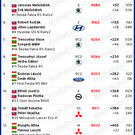
5.
Jaroslav Melichárek
2
8:08.4
+5.7
117.9
Erik Melichárek
+3.6
0.36
#1 Škoda Fabia RS Rally2
6.
Róbert Kolčák
2
8:16.2
+13.5
116.1
Július Lapdavský
+7.8
0.84
#4 Hyundai I20 N Rally2
7.
Trencsényi Vince
RC2
8:25.6
+22.9
113.9
Szegedi Máté
+9.4
1.43
#16 Škoda Fabia RS Rally2
8.
Trencsényi József
RC2
8:26.6
+23.9
113.7
Verba Gábor
+1.0
1.49
#11 Škoda Fabia RS
9.
Bodolai László
RC2
8:30.9
+28.2
112.7
Deák Attila
+4.3
1.76
#7 Ford Fiesta R5 MkII
10.
Béreš Jozef jr.
4
8:39.5
+36.8
110.9
Radovan Plichta
+8.6
2.30
#23 Opel Ascona B400
11.
Tomáš Kukučka
11s
8:41.1
+38.4
110.5
Peter Vejačka
+1.6
2.40
#20 Mitsubishi Lancer Evo VI
12.
Rongits Attila
14
8:43.2
+40.5
110.1
Hannus Laszló
+2.1
2.53