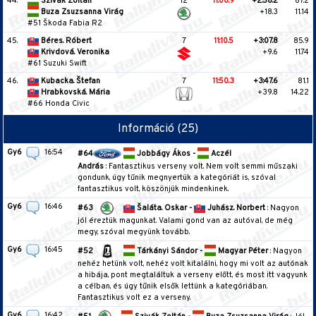
44.
Szivák Zoltán
12
11:00.9
+2:58.2
87.2
Buza Zsuzsanna Virág
+18.3
11.14
#51 Škoda Fabia R2
45.
Béres. Róbert
7
11:10.5
+3:07.8
85.9
Krivdová. Veronika
+9.6
11.74
#61 Suzuki Swift
46.
Kubacka. Štefan
7
11:50.3
+3:47.6
81.1
Hrabkovská. Mária
+39.8
14.22
#66 Honda Civic
Információ (25)
Gy6
16:54
#64
Jobbágy Ákos -
Aczél
András
: Fantasztikus verseny volt. Nem volt semmi műszaki
gondunk, úgy tűnik megnyertük a kategóriát is, szóval
fantasztikus volt, köszönjük mindenkinek.
Gy6
16:46
#63
Šaláta. Oskar -
Juhász. Norbert
: Nagyon
jól éreztük magunkat. Valami gond van az autóval, de még
megy, szóval megyünk tovább.
Gy6
16:45
#52
Tárkányi Sándor -
Magyar Péter
: Nagyon
nehéz hetünk volt, nehéz volt kitalálni, hogy mi volt az autónak
a hibája, pont megtaláltuk a verseny előtt, és most itt vagyunk
a célban, és úgy tűnik elsők lettünk a kategóriában.
Fantasztikus volt ez a verseny.
Gy6
16:42