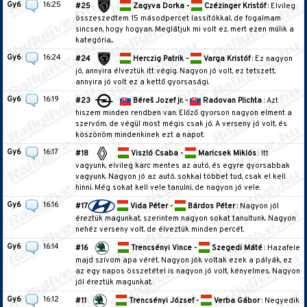
Gy6
16:25
#25
Zagyva Dorka -
Czézinger Kristóf
: Elvileg
összeszedtem 15 másodpercet lassítókkal, de fogalmam
sincsen, hogy hogyan. Meglátjuk mi volt ez, mert ezen múlik a
kategória...
Gy6
16:24
#24
Herczig Patrik -
Varga Kristóf
: Ez nagyon
jó, annyira élveztük itt végig. Nagyon jó volt, ez tetszett,
annyira jó volt ez a kettő gyorsasági.
Gy6
16:19
#23
Béreš Jozef jr. -
Radovan Plichta
: Azt
hiszem minden rendben van. Előző gyorson nagyon elment a
szervóm, de végül most mégis csak jó. A verseny jó volt, és
köszönöm mindenkinek ezt a napot.
Gy6
16:17
#18
Viszló Csaba -
Maricsek Miklós
: Itt
vagyunk, elvileg karc mentes az autó, és egyre gyorsabbak
vagyunk. Nagyon jó az autó, sokkal többet tud, csak el kell
hinni. Még sokat kell vele tanulni, de nagyon jó vele.
Gy6
16:16
#17
Vida Péter -
Bárdos Péter
: Nagyon jól
éreztük magunkat, szerintem nagyon sokat tanultunk. Nagyon
nehéz verseny volt, de élveztük minden percét.
Gy6
16:14
#16
Trencsényi Vince -
Szegedi Máté
: Hazafele
majd szívom apa vérét. Nagyon jók voltak ezek a pályák, ez
az egy napos összetétel is nagyon jó volt, kényelmes. Nagyon
jól éreztük magunkat.
Gy6
16:12
#11
Trencsényi József -
Verba Gábor
: Negyedik