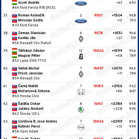
Aczél András
+6.7
6.92
#64 Ford Fiesta R1B [RC5]
37.
Roman Kolenčik
2
9:55.1
+1:52.4
96.8
Miroslav Godla
+1.7
7.03
#33 Ford Fiesta
38.
Zeman. Stanislav
6
9:57.8
+1:55.1
96.4
Konfal. Ján
+2.7
7.19
#54 Renault Clio Rally5
39.
Tárkányi Sándor
12
10:02.6
+1:59.9
95.6
Magyar Péter
+4.8
7.49
#52 Lada 2105 FTVS
40.
Valluš. Michal
7
10:09.7
+2:07.0
94.5
Frisch. Jaroslav
+7.1
7.94
#59 Renault Clio
41.
Čarný. Matúš
7
10:18.3
+2:15.6
93.2
Močaryová. Simona
+8.6
8.47
#60 Honda Civic
42.
Šaláta. Oskar
8
10:41.1
+2:38.4
89.8
Juhász. Norbert
+22.8
9.90
#63 Škoda 120 L
43.
Cordova. B. Jose Andres
7
10:42.6
+2:39.9
89.6
Kušnier. Pavol
+1.5
9.99
#58 Opel Adam