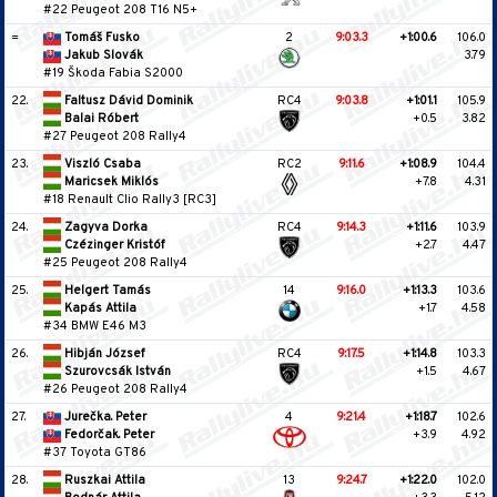
#22 Peugeot 208 T16 N5+
=
Tomáš Fusko
2
9:03.3
+1:00.6
106.0
Jakub Slovák
3.79
#19 Škoda Fabia S2000
22.
Faltusz Dávid Dominik
RC4
9:03.8
+1:01.1
105.9
Balai Róbert
+0.5
3.82
#27 Peugeot 208 Rally4
23.
Viszló Csaba
RC2
9:11.6
+1:08.9
104.4
Maricsek Miklós
+7.8
4.31
#18 Renault Clio Rally3 [RC3]
24.
Zagyva Dorka
RC4
9:14.3
+1:11.6
103.9
Czézinger Kristóf
+2.7
4.47
#25 Peugeot 208 Rally4
25.
Helgert Tamás
14
9:16.0
+1:13.3
103.6
Kapás Attila
+1.7
4.58
#34 BMW E46 M3
26.
Hibján József
RC4
9:17.5
+1:14.8
103.3
Szurovcsák István
+1.5
4.67
#26 Peugeot 208 Rally4
27.
Jurečka. Peter
4
9:21.4
+1:18.7
102.6
Fedorčak. Peter
+3.9
4.92
#37 Toyota GT86
28.
Ruszkai Attila
13
9:24.7
+1:22.0
102.0