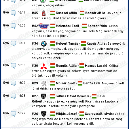
#51
Szivák Zoltán -
Buza Zsuzsanna Virág
: Jól
vagyunk, végig értünk.
Gy6
16:41
#45
Ruszkai Attila -
Bodnár Attila
: Jó volt, jól
éreztük magunkat. Frankó volt ez az utolsó gyors.
Gy6
16:36
#42
Helembai Zsolt -
Spitzer Frida
: Célba
vagyunk, ez a lényeg, nagyon örülünk neki. Még mennénk egy
kört, kezdünk bele jönni.
Gy6
16:31
#34
Helgert Tamás -
Kapás Attila
: Bemegyünk
a szervizbe, megiszunk egy redbullt, és megyünk még egy
kört. Jó volt, a végére egy kicsit elfáradtam már, de jó volt, jó
pályák voltak ezek.
Gy6
16:30
#30
Rongits Attila -
Hannus Laszló
: Célba
értünk, az egyes gyors az nekem ilyen mumusom volt, de
örülünk, hogy itt voltunk.
Gy6
16:29
#29
Molnár Zsolt -
Bartók Erik
: Nagyon jó volt
jönni, óriási ez a gyorsasági.
Gy6
16:28
#27
Faltusz Dávid Dominik -
Balai
Róbert
: Nagyon jó, ez kemény volt. Kicsit vissza kaptuk a
Veszprémi esetünket, megyünk pezsgőzni.
Gy6
16:27
#26
Hibján József -
Szurovcsák István
: Voltak
még izgalmak, de kiadta hálistennek. A teszt hiánya az meg
volt, tanulság, tesztelni kell verseny előtt.