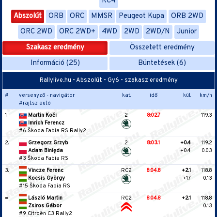
RC4
Abszolút
ORB
ORC
MMSR
Peugeot Kupa
ORB 2WD
ORC 2WD
ORC 2WD+
4WD
2WD
2WD/N
Junior
Szakasz eredmény
Összetett eredmény
Információ (25)
Büntetések (6)
Rallylive.hu - Abszolút - Gy6 - szakasz eredmény
#
versenyző - navigátor
kat.
idő
kül.
km/h
#rajt.sz autó
1.
Martin Koči
2
8:02.7
119.3
Imrich Ferencz
#6 Škoda Fabia RS Rally2
2.
Grzegorz Grzyb
2
8:03.1
+0.4
119.2
Adam Binięda
+0.4
0.03
#3 Škoda Fabia RS
3.
Vincze Ferenc
RC2
8:04.8
+2.1
118.8
Kocsis György
+1.7
0.13
#15 Škoda Fabia RS
=
László Martin
RC2
8:04.8
+2.1
118.8
Zsiros Gábor
0.13
#9 Citroën C3 Rally2