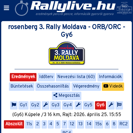
rosenberg 3. Rally Moldava - ORB/ORC -
Gy6
Eredmények
Időterv
Nevezési lista (60)
Információk
Büntetések
Összehasonlítás
Végeredmény
Videók
Megosztás
Gy1
Gy2
Gy3
Gy4
Gy5
Gy6
(Gy6) Kúpele /3 16 km, Rajt: 2026. április 25. 15:55
Abszolút
11s
2
3
4
5
7
12
13
14
15s
6
8
RC2