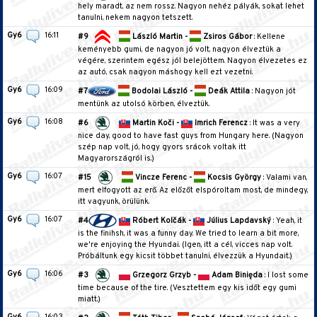
hely maradt, az nem rossz. Nagyon nehéz pályák, sokat lehet
tanulni, nekem nagyon tetszett.
Gy6
16:11
#9
László Martin -
Zsiros Gábor
: Kellene
keményebb gumi, de nagyon jó volt, nagyon élveztük a
végére, szerintem egész jól belejöttem. Nagyon élvezetes ez
az autó, csak nagyon máshogy kell ezt vezetni.
Gy6
16:09
#7
Bodolai László -
Deák Attila
: Nagyon jót
mentünk az utolsó körben, élveztük.
Gy6
16:08
#6
Martin Koči -
Imrich Ferencz
: It was a very
nice day, good to have fast guys from Hungary here. (Nagyon
szép nap volt, jó, hogy gyors srácok voltak itt
Magyarországról is.)
Gy6
16:07
#15
Vincze Ferenc -
Kocsis György
: Valami van,
mert elfogyott az erő. Az előzőt elspóroltam most, de mindegy,
itt vagyunk, örülünk.
Gy6
16:07
#4
Róbert Kolčák -
Július Lapdavský
: Yeah, it
is the finihsh, it was a funny day. We tried to learn a bit more,
we're enjoying the Hyundai. (Igen, itt a cél, vicces nap volt.
Próbáltunk egy kicsit többet tanulni, élvezzük a Hyundait.)
Gy6
16:06
#3
Grzegorz Grzyb -
Adam Binięda
: I lost some
time because of the tire. (Vesztettem egy kis időt egy gumi
miatt.)