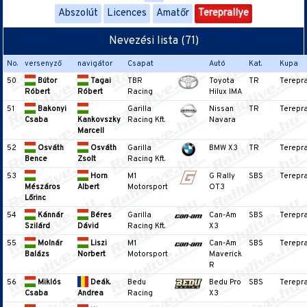
Abszolút
Licences
Amatőr
Tereprallye
Nevezési lista (71)
No.
versenyző
navigátor
Csapat
Autó
Kat.
Kupa
50
Bútor
Tagai
TBR
Toyota
TR
Terepra
Róbert
Róbert
Racing
Hilux IMA
51
Bakonyi
Garilla
Nissan
TR
Terepra
Csaba
Kankovszky
Racing Kft.
Navara
Marcell
52
Osváth
Osváth
Garilla
BMW X3
TR
Terepra
Bence
Zsolt
Racing Kft.
53
Horn
M1
G Rally
SBS
Terepra
Mészáros
Albert
Motorsport
OT3
Lőrinc
54
Kánnár
Béres
Garilla
Can-Am
SBS
Terepra
Szilárd
Dávid
Racing Kft.
X3
55
Molnár
Liszi
M1
Can-Am
SBS
Terepra
Balázs
Norbert
Motorsport
Maverick
R
56
Miklós
Deák.
Bedu
Bedu Pro
SBS
Terepra
Csaba
Andrea
Racing
X3