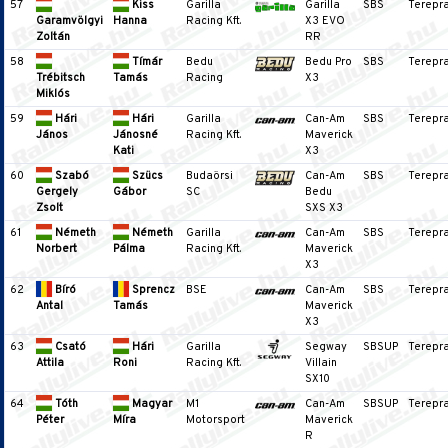
57
Kiss
Garilla
Garilla
SBS
Terepra
Garamvölgyi
Hanna
Racing Kft.
X3 EVO
Zoltán
RR
58
Tímár
Bedu
Bedu Pro
SBS
Terepra
Trébitsch
Tamás
Racing
X3
Miklós
59
Hári
Hári
Garilla
Can-Am
SBS
Terepra
János
Jánosné
Racing Kft.
Maverick
Kati
X3
60
Szabó
Szücs
Budaörsi
Can-Am
SBS
Terepra
Gergely
Gábor
SC
Bedu
Zsolt
SXS X3
61
Németh
Németh
Garilla
Can-Am
SBS
Terepra
Norbert
Pálma
Racing Kft.
Maverick
X3
62
Bíró
Sprencz
BSE
Can-Am
SBS
Terepra
Antal
Tamás
Maverick
X3
63
Csató
Hári
Garilla
Segway
SBSUP
Terepra
Attila
Roni
Racing Kft.
Villain
SX10
64
Tóth
Magyar
M1
Can-Am
SBSUP
Terepra
Péter
Míra
Motorsport
Maverick
R