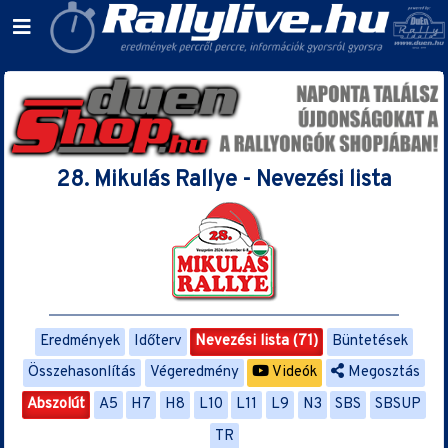
28. Mikulás Rallye - Nevezési lista
Eredmények
Időterv
Nevezési lista (71)
Büntetések
Összehasonlítás
Végeredmény
Videók
Megosztás
Abszolút
A5
H7
H8
L10
L11
L9
N3
SBS
SBSUP
TR