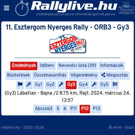
11. Esztergom Nyerges Rally - ORB3 - Gy3
Eredmények
Időterv
Nevezési lista (39)
Információk
Büntetések
Összehasonlítás
Végeredmény
Megosztás
Gy1
Gy2
Gy3
Gy4
Gy5
(Gy3) Lábatlan - Bajna /2 8.75 km, Rajt: 2024. március 24.
13:57
Abszolút
5
6
P11
P12
P13
rallylive.hu - 2002-2026
© ervin - DuEn