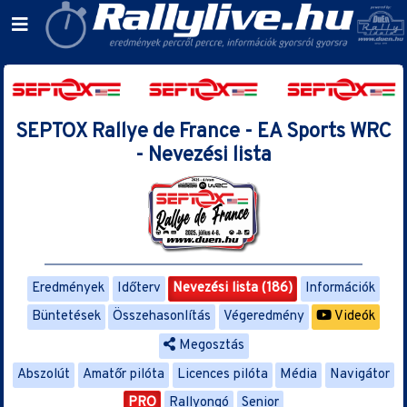
SEPTOX Rallye de France - EA Sports WRC
- Nevezési lista
Eredmények
Időterv
Nevezési lista (186)
Információk
Büntetések
Összehasonlítás
Végeredmény
Videók
Megosztás
Abszolút
Amatőr pilóta
Licences pilóta
Média
Navigátor
PRO
Rallyongó
Senior