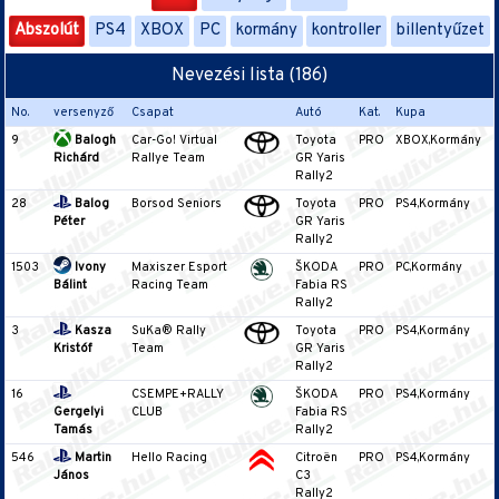
Abszolút
PS4
XBOX
PC
kormány
kontroller
billentyűzet
Nevezési lista (186)
No.
versenyző
Csapat
Autó
Kat.
Kupa
9
Balogh
Car-Go! Virtual
Toyota
PRO
XBOX,Kormány
Richárd
Rallye Team
GR Yaris
Rally2
28
Balog
Borsod Seniors
Toyota
PRO
PS4,Kormány
Péter
GR Yaris
Rally2
1503
Ivony
Maxiszer Esport
ŠKODA
PRO
PC,Kormány
Bálint
Racing Team
Fabia RS
Rally2
3
Kasza
SuKa® Rally
Toyota
PRO
PS4,Kormány
Kristóf
Team
GR Yaris
Rally2
16
CSEMPE+RALLY
ŠKODA
PRO
PS4,Kormány
Gergelyi
CLUB
Fabia RS
Tamás
Rally2
546
Martin
Hello Racing
Citroën
PRO
PS4,Kormány
János
C3
Rally2