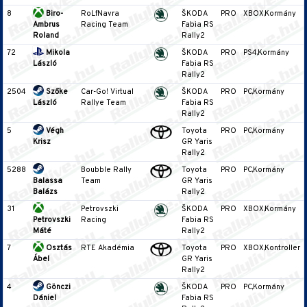
8
Biro-
RoLfNavra
ŠKODA
PRO
XBOX,Kormány
Ambrus
Racing Team
Fabia RS
Roland
Rally2
72
Mikola
ŠKODA
PRO
PS4,Kormány
László
Fabia RS
Rally2
2504
Szőke
Car-Go! Virtual
ŠKODA
PRO
PC,Kormány
László
Rallye Team
Fabia RS
Rally2
5
Végh
Toyota
PRO
PC,Kormány
Krisz
GR Yaris
Rally2
5288
Boubble Rally
Toyota
PRO
PC,Kormány
Balassa
Team
GR Yaris
Balázs
Rally2
31
Petrovszki
ŠKODA
PRO
XBOX,Kormány
Petrovszki
Racing
Fabia RS
Máté
Rally2
7
Osztás
RTE Akadémia
Toyota
PRO
XBOX,Kontroller
Ábel
GR Yaris
Rally2
4
Gönczi
ŠKODA
PRO
PC,Kormány
Dániel
Fabia RS