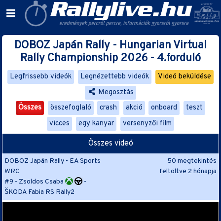
DOBOZ Japán Rally - Hungarian Virtual
Rally Championship 2026 - 4.forduló
Legfrissebb videók
Legnézettebb videók
Videó beküldése
Megosztás
Összes
összefoglaló
crash
akció
onboard
teszt
vicces
egy kanyar
versenyzői film
Összes videó
DOBOZ Japán Rally - EA Sports
50 megtekintés
WRC
feltöltve
2 hónapja
#9 - Zsoldos Csaba
-
ŠKODA Fabia RS Rally2