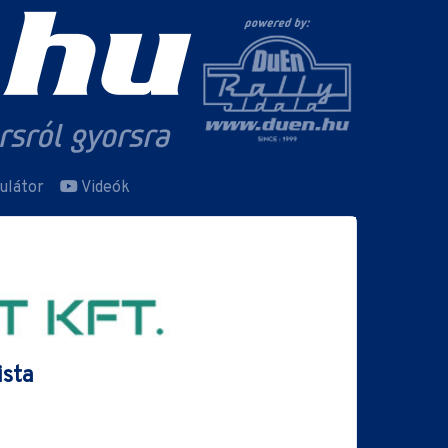
ulátor
Videók
ista