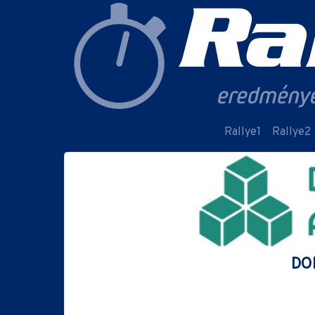
Rallye1
Rallye2
DOB