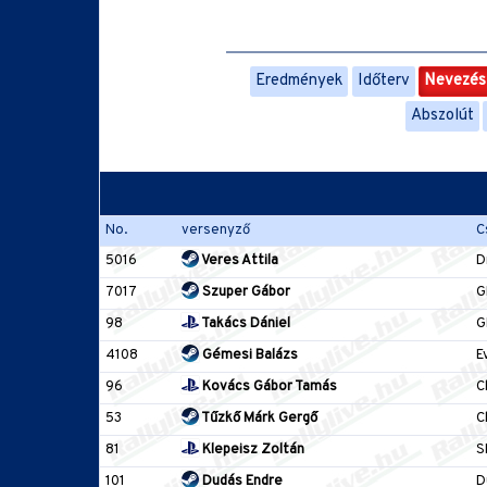
Eredmények
Időterv
Nevezési
Abszolút
No.
versenyző
C
5016
Veres Attila
D
7017
Szuper Gábor
G
98
Takács Dániel
G
4108
Gémesi Balázs
E
96
Kovács Gábor Tamás
C
53
Tűzkő Márk Gergő
C
81
Klepeisz Zoltán
S
101
Dudás Endre
D