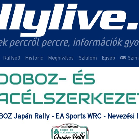
Rallye3
Historic
Meghívásos
Szlalom
Egyéb
Szim
OZ Japán Rally - EA Sports WRC - Nevezési l