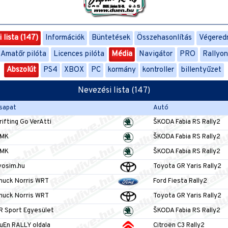
 lista (147)
Információk
Büntetések
Összehasonlítás
Végered
Amatőr pilóta
Licences pilóta
Média
Navigátor
PRO
Rallyo
Abszolút
PS4
XBOX
PC
kormány
kontroller
billentyűzet
Nevezési lista (147)
sapat
Autó
rifting Go VerAtti
ŠKODA Fabia RS Rally2
MK
ŠKODA Fabia RS Rally2
MK
ŠKODA Fabia RS Rally2
vosim.hu
Toyota GR Yaris Rally2
huck Norris WRT
Ford Fiesta Rally2
huck Norris WRT
Toyota GR Yaris Rally2
R Sport Egyesület
ŠKODA Fabia RS Rally2
uEn RALLY oldala
Citroën C3 Rally2