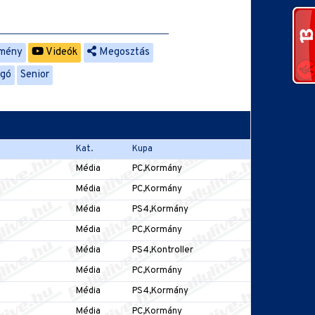
mény
Videók
Megosztás
ngó
Senior
Kat.
Kupa
Média
PC,Kormány
Média
PC,Kormány
Média
PS4,Kormány
Média
PC,Kormány
Média
PS4,Kontroller
Média
PC,Kormány
Média
PS4,Kormány
Média
PC,Kormány