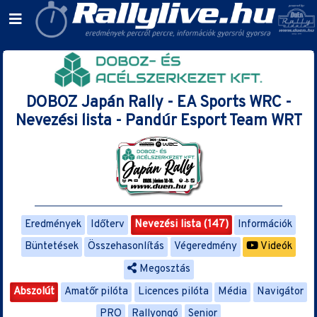
DOBOZ Japán Rally - EA Sports WRC -
Nevezési lista - Pandúr Esport Team WRT
Eredmények
Időterv
Nevezési lista (147)
Információk
Büntetések
Összehasonlítás
Végeredmény
Videók
Megosztás
Abszolút
Amatőr pilóta
Licences pilóta
Média
Navigátor
PRO
Rallyongó
Senior