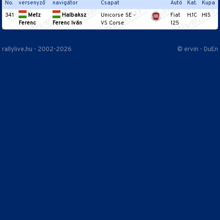
No.
versenyző
navigátor
Csapat
Autó
Kat.
Kupa
341
Metz
Halbaksz
Unicorse SE -
Fiat
H.1C
HIS
Ferenc
Ferenc Iván
VS Corse
125
rallylive.hu - 2002-2026
© ervin - DuEn