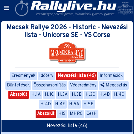
Mecsek Rallye 2026 - Historic - Nevezési
lista - Unicorse SE - VS Corse
Eredmények
Időterv
Nevezési lista (46)
Információk
Büntetések
Összehasonlítás
Végeredmény
Megosztás
Abszolút
H.1A
H.1C
H.3A
H.3B
H.3C
H.4B
H.4C
H.4D
H.4E
H.5A
H.5B
Abszolút
HIS
MHRC
CezH
Nevezési lista (46)